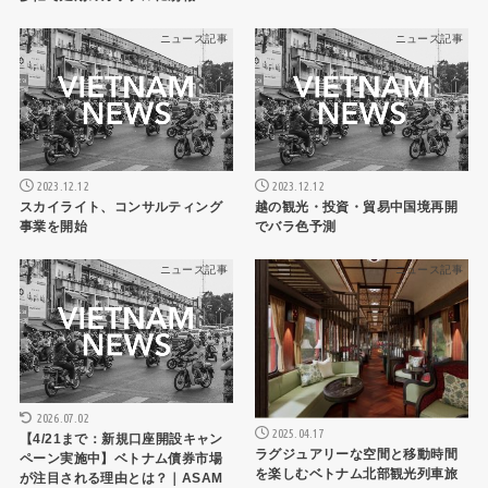
ニュース記事
ニュース記事
2023.12.12
2023.12.12
スカイライト、コンサルティング
越の観光・投資・貿易中国境再開
事業を開始
でバラ色予測
ニュース記事
ニュース記事
2026.07.02
2025.04.17
【4/21まで：新規口座開設キャン
ラグジュアリーな空間と移動時間
ペーン実施中】ベトナム債券市場
を楽しむベトナム北部観光列車旅
が注目される理由とは？｜ASAM