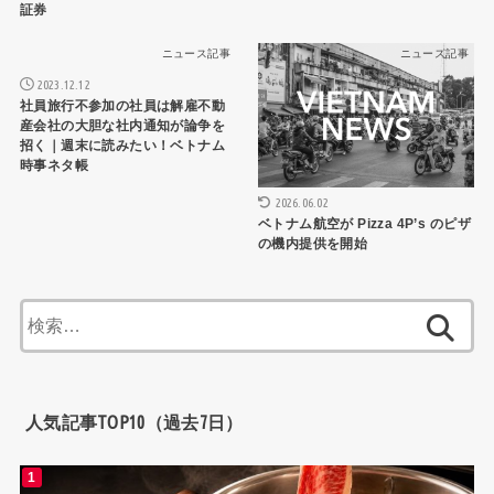
証券
ニュース記事
ニュース記事
2023.12.12
社員旅行不参加の社員は解雇不動
産会社の大胆な社内通知が論争を
招く｜週末に読みたい！ベトナム
時事ネタ帳
2026.06.02
ベトナム航空が Pizza 4P’s のピザ
の機内提供を開始
検
索:
人気記事TOP10（過去7日）