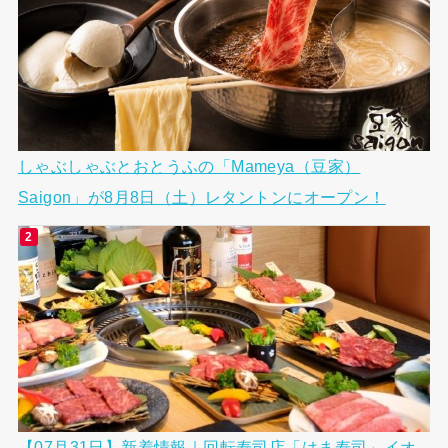
しゃぶしゃぶとおとうふの「Mameya（豆家）
Saigon」が8月8日（土）レタントンにオープン！
【07月31日】新着情報｜回転寿司店「はま寿司」イオ