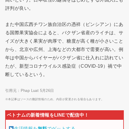
評判が良い。
また中国広西チワン族自治区の憑祥（ピンシアン）にあ
る国際果実協会によると、バクザン省産のライチは、サ
イズが大きく果実が肉厚で、糖度が高く種が小さいこと
から、北京や広州、上海などの大都市で需要が高い。例
年は中国からバイヤーがバクザン省に仕入れに訪れてい
たが、新型コロナウイルス感染症（COVID-19）禍で中
断しているという。
引用元：Phap Luat 5月26日
※本記事はソースの翻訳情報のため、内容が変更される場合もあります。
生活情報を
無料
でゲットする