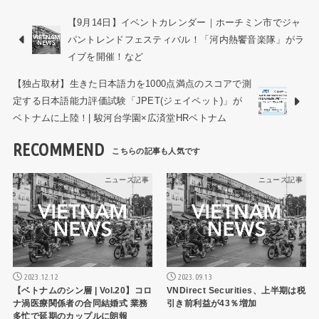
【9月14日】イベントカレンダー｜ホーチミン市でジャ
パントレンドフェスティバル！「河内熱饗音楽隊」がラ
イブを開催！など
【独占取材】生きた日本語力を1000点満点のスコアで測
定する日本語能力評価試験「JPET(ジェイペット)」が
ベトナムに上陸！| 駿河台学園×広済堂HRベトナム
RECOMMEND
ニュース記事
ニュース記事
2023.12.12
2023.09.13
【ベトナムのシン層 | Vol.20】コロ
VNDirect Securities、上半期は税
ナ渦医療関係者の合同結婚式 業務
引き前利益が43％増加
多忙で延期のカップルに朗報