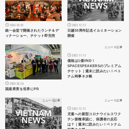
2026.03.05
2023.12.13
統一会堂で開催されたランチ＆デ
日越50周年記念イルミネーション
ィナーショー、チケット即完売
開催
ニュース記事
ニュース記事
2023.11.13
価格は1億VND！
SPACESPEAKERSのプレミアム
チケット｜週末に読みたい！ベト
ナム時事ネタ帳
2024.02.26
国産果実を世界にPR
ニュース記事
ニュース記事
2023.12.12
児童への新型コロナウイルスワク
チン接種承認に、保護者の反応
は？｜週末に読みたい！ベトナム