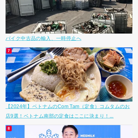
バイク中古品の輸入、一時停止へ
【2024年】ベトナムのCom Tam（定食）コムタムのお
店9選！ベトナム南部の定食はここに決まり！...