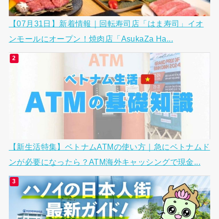
【07月31日】新着情報｜回転寿司店「はま寿司」イオ
ンモールにオープン！焼肉店「AsukaZa Ha...
【新生活特集】ベトナムATMの使い方｜急にベトナムド
ンが必要になったら？ATM海外キャッシングで現金...