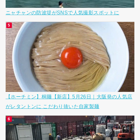
ニャチャンの防波堤がSNSで人気撮影スポットに
【ホーチミン】桐麺【新店】5月26日｜大阪発の人気店
がレタントンに こだわり抜いた自家製麺