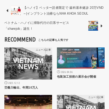
【ハノイ】ベッター読者限定で 歯科基本健診 20万VND
～|インプラント治療ならNHA KHOA SEOUL
ベトナム・ハノイに掃除代行の日系サービス
「sharejob」誕生！
RECOMMEND
ニュース記事
ニュース記事
2026.04.06
包装加工技術の展示会が開催
2023.12.12
労働力輸出、年間10万人
ニュース記事
ニュース記事