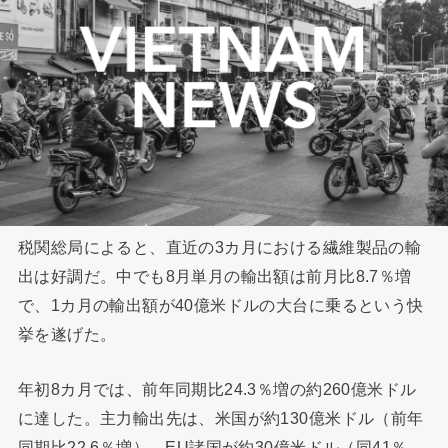
税関総局によると、直近の3カ月における繊維製品の輸
出は好調だ。中でも8月単月の輸出額は前月比8.7％増
で、1カ月の輸出額が40億米ドルの大台に乗るという快
挙を遂げた。
年初8カ月では、前年同期比24.3％増の約260億米ドル
に達した。主力輸出先は、米国が約130億米ドル（前年
同期比22.6％増）、EU諸国が約30億米ドル（同41％