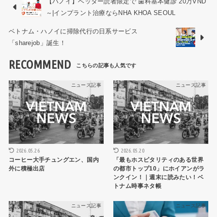
【ハノイ】ベッター読者限定で 歯科基本健診 20万VND
～|インプラント治療ならNHA KHOA SEOUL
ベトナム・ハノイに掃除代行の日系サービス
「sharejob」誕生！
RECOMMEND
ニュース記事
ニュース記事
2026.05.26
2026.05.20
コーヒー大手チュングエン、国内
「最もホスピタリティのある世界
外に積極出店
の都市トップ10」にホイアンがラ
ンクイン！｜週末に読みたい！ベ
トナム時事ネタ帳
ニュース記事
ニュース記事