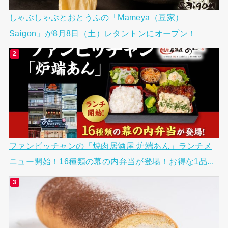
しゃぶしゃぶとおとうふの「Mameya（豆家）
Saigon」が8月8日（土）レタントンにオープン！
ファンビッチャンの「焼肉居酒屋 炉端あん」ランチメ
ニュー開始！16種類の幕の内弁当が登場！お得な1品...