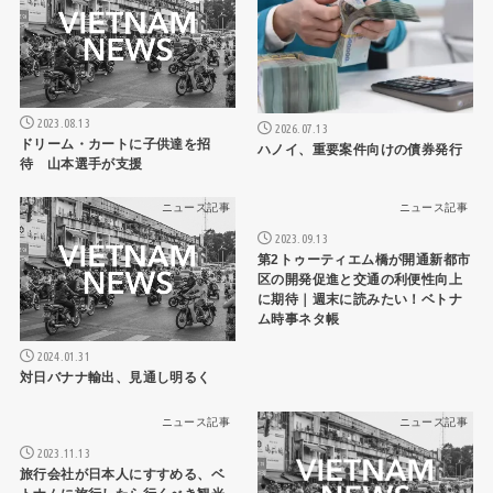
2023.08.13
2026.07.13
ドリーム・カートに子供達を招
ハノイ、重要案件向けの債券発行
待 山本選手が支援
ニュース記事
ニュース記事
2023.09.13
第2トゥーティエム橋が開通新都市
区の開発促進と交通の利便性向上
に期待｜週末に読みたい！ベトナ
ム時事ネタ帳
2024.01.31
対日バナナ輸出、見通し明るく
ニュース記事
ニュース記事
2023.11.13
旅行会社が日本人にすすめる、ベ