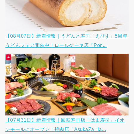
【08月07日】新着情報｜うどんと寿司「えびす」5周年
うどんフェア開催中！ロールケーキ店「Pon...
【07月31日】新着情報｜回転寿司店「はま寿司」イオ
ンモールにオープン！焼肉店「AsukaZa Ha...