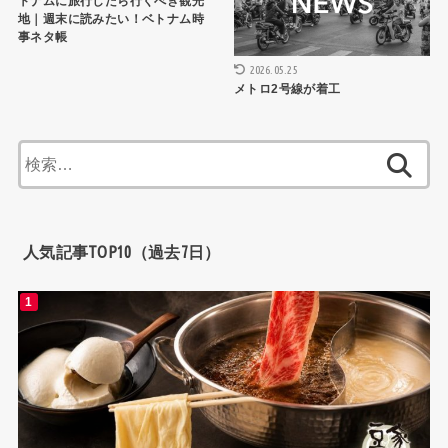
トナムに旅行したら行くべき観光
地｜週末に読みたい！ベトナム時
事ネタ帳
2026.05.25
メトロ2号線が着工
検
索:
人気記事TOP10（過去7日）