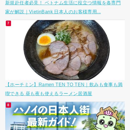
新規赴任者必見！ ベトナム生活に役立つ情報を各専門
家が解説｜VietinBank 日本人のお客様専用...
【ホーチミン】Ramen TEN TO TEN｜飲みも食事も満
喫できる 昼も夜も使えるラーメン居酒屋