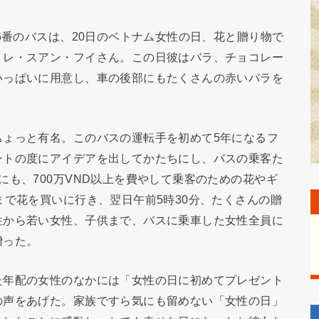
6番のバスは、20日のベトナム女性の日、花と贈り物で
、レ・スアン・フイさん。この日彼はバラ、チョコレー
いっぱいに用意し、車の後部にもたくさんの赤いバラを
ちょっと有名。このバスの運転手を初めて5年になるフ
ントの度にアイデアを出してかたちにし、バスの乗客た
にも、700万VND以上を費やして乗客のための花やギ
まで花を買いに行き、翌日午前5時30分、たくさんの贈
性から若い女性、子供まで、バスに乗車した女性全員に
贈った。
た年配の女性のなかには「女性の日に初めてプレゼント
の声をあげた。家族ですら気にも留めない「女性の日」