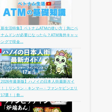
【新生活特集】ベトナムATMの使い方｜急にベ
トナムドンが必要になったら？ATM海外キャッ
ングで現金...
【2026年最新版】ハノイの日本人街最新ガイ
ド！｜リンラン・キンマ―・ファンケビンエリ
17選！｜飲...