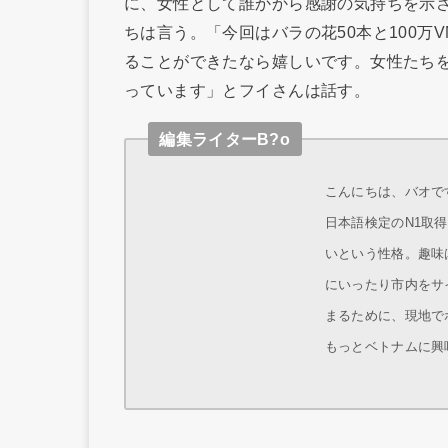
に、女性として誰かから感謝の気持ちを示
ちは言う。「今回はバラの花50本と100万
ることができたなら嬉しいです。女性たち
っています」とフイさんは話す。
編集ライターB?o
こんにちは、バオです
日本語検定のN1取
いという性格。趣味
にいったり市内をサ
まるために、現地で
もっとベトナムに興