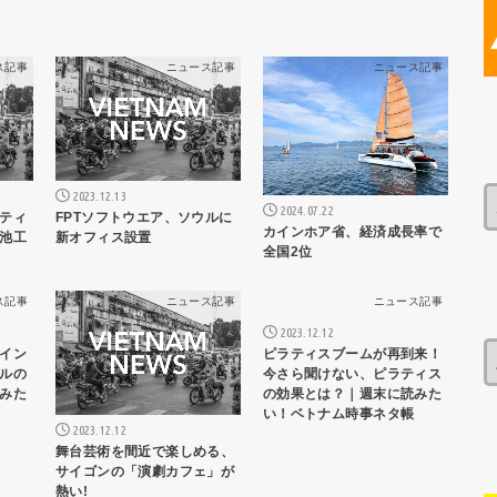
ス記事
ニュース記事
ニュース記事
2023.12.13
2024.07.22
ティ
FPTソフトウエア、ソウルに
カインホア省、経済成長率で
池工
新オフィス設置
全国2位
ス記事
ニュース記事
ニュース記事
2023.12.12
イン
ピラティスブームが再到来！
ルの
今さら聞けない、ピラティス
みた
の効果とは？｜週末に読みた
い！ベトナム時事ネタ帳
2023.12.12
舞台芸術を間近で楽しめる、
サイゴンの「演劇カフェ」が
熱い!