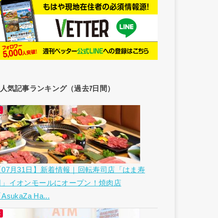
人気記事ランキング（過去7日間）
【07月31日】新着情報｜回転寿司店「はま寿
司」イオンモールにオープン！焼肉店
AsukaZa Ha...