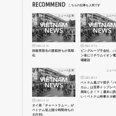
RECOMMEND
ニュース記事
ニュー
2023.12.12
2023.11.13
技能実習生の渡航待ちが長期
ビングループ子会社、ハ
化
ン省にリチウムイオン電
場建設
ニュース記事
ニュー
2023.09.13
ベトナム風ゴマ団子「バ
カム」は世界トップレベ
美味しさ！？｜週末に読
い！ベトナム時事ネタ帳
2023.12.12
タイ発「チャートラムー」が
ベトナム初上陸!2時間待ちの
大行列!