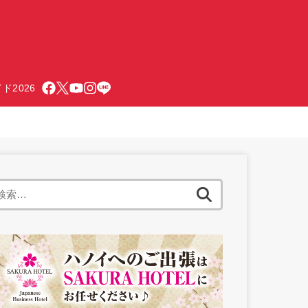
ド2026
検
索: