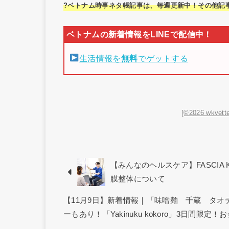
?ベトナム時事ネタ帳記事は、毎週更新中！その他記
生活情報を
無料
でゲットする
[©2026 wkvette
【みんなのヘルスケア】FASCIA 
膜整体について
【11月9日】新着情報｜「味噌麺 千蔵 タ
ーもあり！「Yakinuku kokoro」3日間限定！