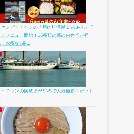
ファンビッチャンの「焼肉居酒屋 炉端あん」ラ
ンチメニュー開始！16種類の幕の内弁当が登
！お得な1品...
ニャチャンの防波堤がSNSで人気撮影スポット
に