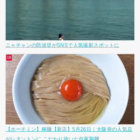
ニャチャンの防波堤がSNSで人気撮影スポットに
【ホーチミン】桐麺【新店】5月26日｜大阪発の人気店
がレタントンに こだわり抜いた自家製麺