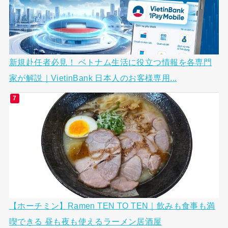
新規赴任者必見！ ベトナム生活に役立つ情報を各専門
家が解説｜VietinBank 日本人のお客様専用...
【ホーチミン】Ramen TEN TO TEN｜飲みも食事も満
喫できる 昼も夜も使えるラーメン居酒屋