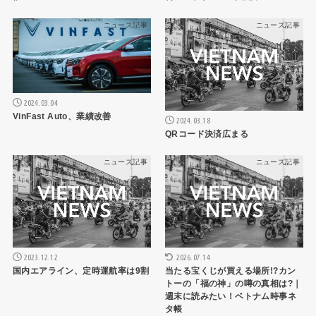
ニュース記事
ニュース記事
2024.03.04
VinFast Auto、業績改善
2024.03.18
QRコード決済広まる
ニュース記事
ニュース記事
2026.07.14
2023.12.12
当たる宝くじが買える場所!?カン
国内エアライン、定時運航率は9割
トーの「福の神」の噂の真相は?｜
週末に読みたい！ベトナム時事ネ
タ帳