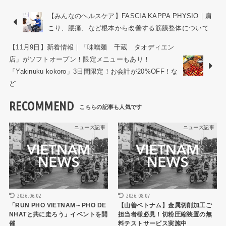
【みんなのヘルスケア】FASCIA KAPPA PHYSIO｜肩
こり、腰痛、など根本から改善する筋膜整体について
【11月9日】新着情報｜「味噌麺 千蔵 タオディエン
店」がソフトオープン！限定メニューもあり！
「Yakinuku kokoro」3日間限定！お会計が20%OFF！な
ど
RECOMMEND
ニュース記事
ニュース記事
2026.06.02
2026.08.07
「RUN PHO VIETNAM～PHO DE
【山善ベトナム】金属切削加工ご
NHATと共に走ろう」イベントを開
担当者様必見！切粉圧縮装置の無
催
料テストサービス実施中