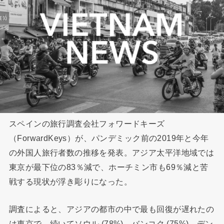
スペインの旅行調査会社フォワードキーズ
（ForwardKeys）が、パンデミック前の2019年と今年
の外国人旅行者数の推移を発表。アジア太平洋地域では
東京が最下位の83％減で、ホーチミン市も69％減と苦
戦する現状が浮き彫りになった。
調査によると、アジアの都市の中で最も回復が遅れたの
は東京で、続いてソウル (78%)、バンコク (75%)、デン