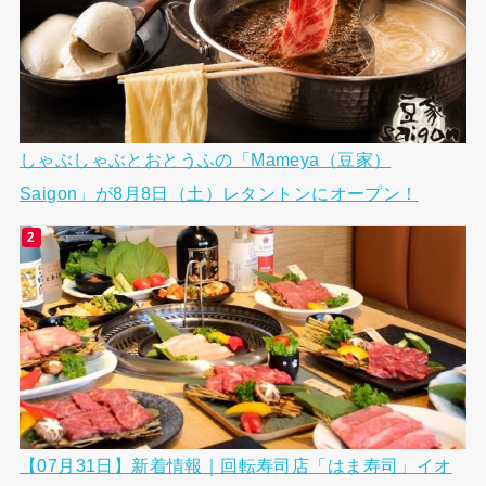
しゃぶしゃぶとおとうふの「Mameya（豆家）
Saigon」が8月8日（土）レタントンにオープン！
【07月31日】新着情報｜回転寿司店「はま寿司」イオ