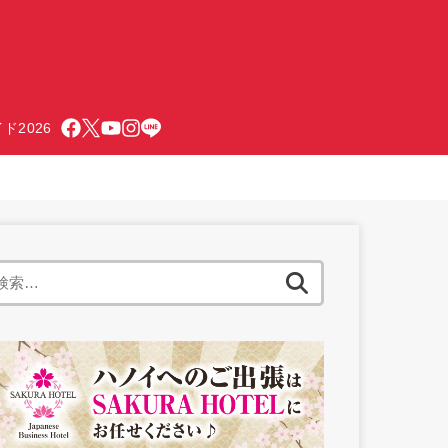
ド2026
検
索: