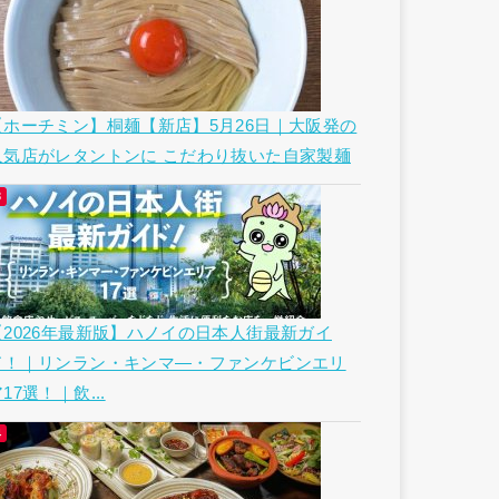
【ホーチミン】桐麺【新店】5月26日｜大阪発の
人気店がレタントンに こだわり抜いた自家製麺
【2026年最新版】ハノイの日本人街最新ガイ
ド！｜リンラン・キンマ―・ファンケビンエリ
17選！｜飲...