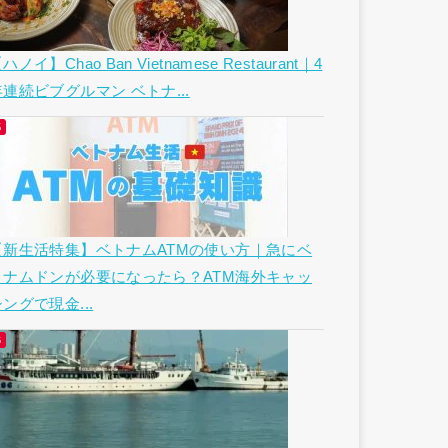
ハノイ】Chao Ban Vietnamese Restaurant｜4
年連続ビブグルマン ベトナ...
【新生活特集】ベトナムATMの使い方｜急にベ
トナムドンが必要になったら？ATM海外キャッ
ングで現金...