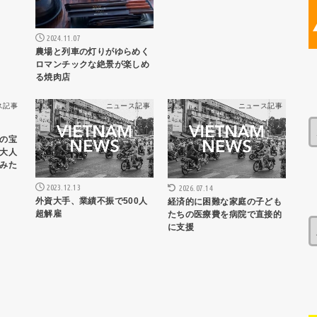
2024.11.07
農場と列車の灯りがゆらめく
ロマンチックな絶景が楽しめ
る焼肉店
ス記事
ニュース記事
ニュース記事
の宝
大人
みた
2023.12.13
2026.07.14
外資大手、業績不振で500人
経済的に困難な家庭の子ども
超解雇
たちの医療費を病院で直接的
に支援