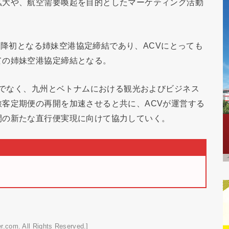
拡大や、航空需要喚起を目的としたマーケティング活動
始以降初となる姉妹空港協定締結であり、ACVにとっても
ての姉妹空港協定締結となる。
だけでなく、九州とベトナムにおける観光およびビジネス
客定期便の再開を加速させると共に、ACVが運営する
間の新たな直行便実現に向けて協力していく。
r.com. All Rights Reserved.]