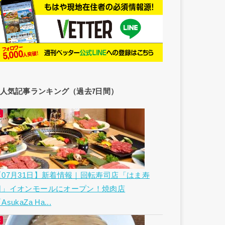
人気記事ランキング（過去7日間）
【07月31日】新着情報｜回転寿司店「はま寿
司」イオンモールにオープン！焼肉店
AsukaZa Ha...