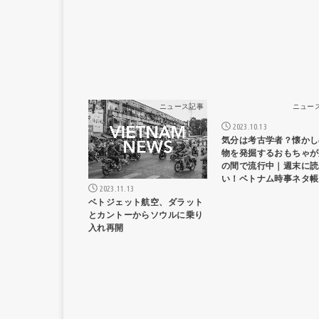
ニュース記事
ニュー
2023.10.13
気分は考古学者？懐かし
物を発掘するおもちゃが
の間で流行中｜週末に読
い！ベトナム時事ネタ帳
2023.11.13
ベトジェット航空、ダラット
とカントーからソウルに乗り
入れ再開