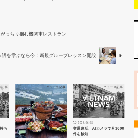
をがっちり掴む機関車レストラン
ベトナム語を学ぶなら今！新規グループレッスン開設
ス記事
ニュース記事
ニュース記事
2026.06.08
持ち
交通違反、AIカメラで月3000
件を検知