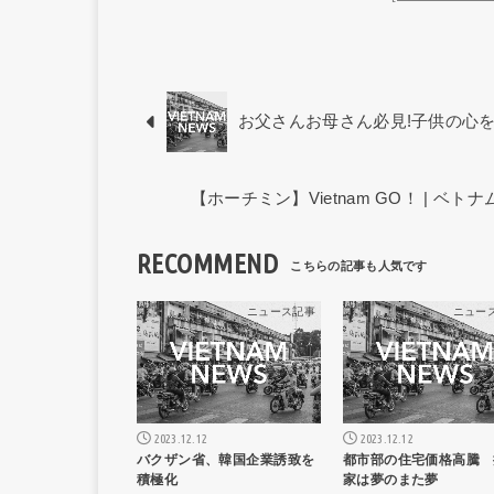
お父さんお母さん必見!子供の心
【ホーチミン】Vietnam GO！ | 
RECOMMEND
ニュース記事
ニュー
2023.12.12
2023.12.12
バクザン省、韓国企業誘致を
都市部の住宅価格高騰 
積極化
家は夢のまた夢