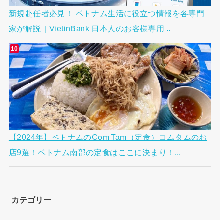
新規赴任者必見！ ベトナム生活に役立つ情報を各専門
家が解説｜VietinBank 日本人のお客様専用...
【2024年】ベトナムのCom Tam（定食）コムタムのお
店9選！ベトナム南部の定食はここに決まり！...
カテゴリー