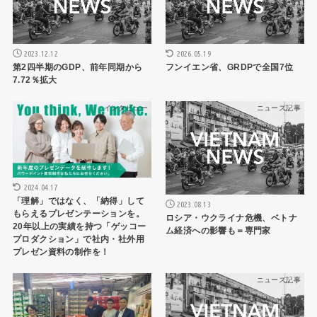
2023.12.12
2026.05.19
第2四半期のGDP、前年同期から
フンイエン省、GRDPで全国7位
7.72％拡大
インタビュー
ニュース記事
2024.04.17
「理解」ではなく、「納得」して
2023.08.13
もらえるプレゼンテーションを。
ロシア・ウクライナ危機、ベトナ
20年以上の実績を持つ「ゲッコー
ム経済への影響も＝専門家
プロダクション」で社内・社外用
プレゼン資料の制作を！
ニュース記事
ニュース記事