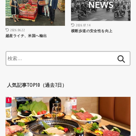
2026.07.14
2026.06.22
横断歩道の安全性を向上
越産ライチ、米国へ輸出
検
索:
人気記事TOP10（過去7日）