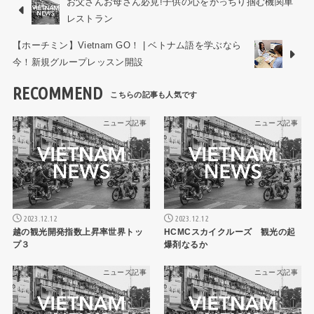
お父さんお母さん必見!子供の心をがっちり掴む機関車
レストラン
【ホーチミン】Vietnam GO！ | ベトナム語を学ぶなら
今！新規グループレッスン開設
RECOMMEND
ニュース記事
ニュース記事
2023.12.12
2023.12.12
越の観光開発指数上昇率世界トッ
HCMCスカイクルーズ 観光の起
プ３
爆剤なるか
ニュース記事
ニュース記事