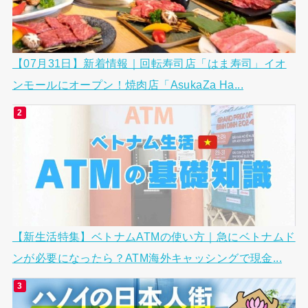
【07月31日】新着情報｜回転寿司店「はま寿司」イオ
ンモールにオープン！焼肉店「AsukaZa Ha...
【新生活特集】ベトナムATMの使い方｜急にベトナムド
ンが必要になったら？ATM海外キャッシングで現金...