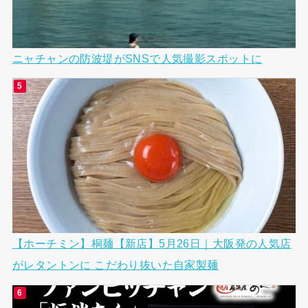
ニャチャンの防波堤がSNSで人気撮影スポットに
【ホーチミン】桐麺【新店】5月26日｜大阪発の人気店
がレタントンに こだわり抜いた自家製麺