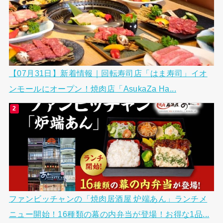
【07月31日】新着情報｜回転寿司店「はま寿司」イオ
ンモールにオープン！焼肉店「AsukaZa Ha...
ファンビッチャンの「焼肉居酒屋 炉端あん」ランチメ
ニュー開始！16種類の幕の内弁当が登場！お得な1品...