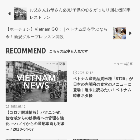
お父さんお母さん必見!子供の心をがっちり掴む機関車
レストラン
【ホーチミン】Vietnam GO！ | ベトナム語を学ぶなら
今！新規グループレッスン開設
RECOMMEND
ニュース記事
ニュース記事
2023.12.12
ベトナム産高品質米種「ST25」が
日本の内閣府の食堂のメニューに
登場｜週末に読みたい！ベトナム
時事ネタ帳
2025.02.12
【コロナ関連情報】バクニン省、
他地域からの移動者への管理を強
化 ～ハノイからの通勤車両も対象
～ / 2020-04-07