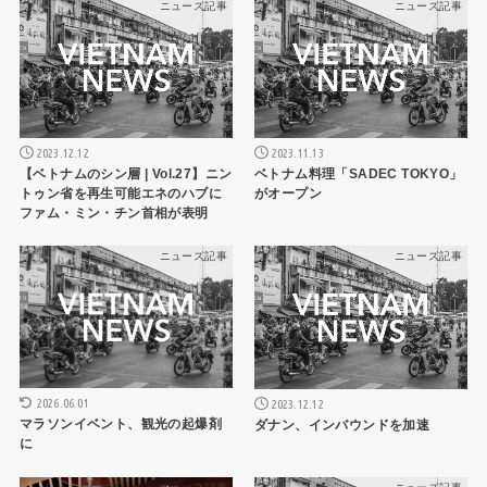
ニュース記事
ニュース記事
2023.12.12
2023.11.13
【ベトナムのシン層 | Vol.27】ニン
ベトナム料理「SADEC TOKYO」
トゥン省を再生可能エネのハブに
がオープン
ファム・ミン・チン首相が表明
ニュース記事
ニュース記事
2026.06.01
2023.12.12
マラソンイベント、観光の起爆剤
ダナン、インバウンドを加速
に