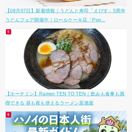
【08月07日】新着情報｜うどんと寿司「えびす」5周年
うどんフェア開催中！ロールケーキ店「Pon...
【ホーチミン】Ramen TEN TO TEN｜飲みも食事も満
喫できる 昼も夜も使えるラーメン居酒屋