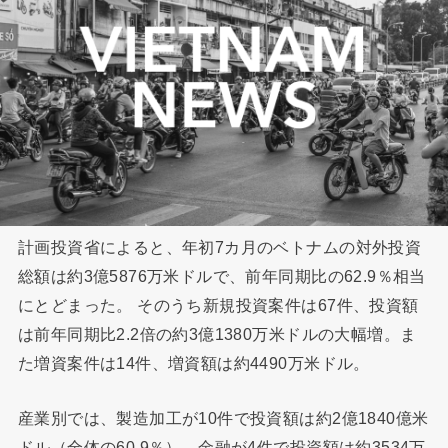
計画投資省によると、年初7カ月のベトナムの対外投資
総額は約3億5876万米ドルで、前年同期比の62.9％相当
にとどまった。 そのうち新規投資案件は67件、投資額
は前年同期比2.2倍の約3億1380万米ドルの大幅増。ま
た増資案件は14件、増資額は約4490万米ドル。
産業別では、製造加工が10件で投資額は約2億1840億米
ドル（全体の60.9％）、金融が4件で投資額は約3534万