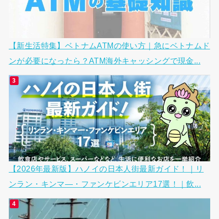
【新生活特集】ベトナムATMの使い方｜急にベトナムド
ンが必要になったら？ATM海外キャッシングで現金...
【2026年最新版】ハノイの日本人街最新ガイド！｜リ
ンラン・キンマ―・ファンケビンエリア17選！｜飲...