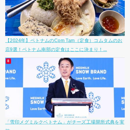
【2024年】ベトナムのCom Tam（定食）コムタムのお
店9選！ベトナム南部の定食はここに決まり！...
「雪印メグミルクベトナム」がチーズ工場開所式典を実