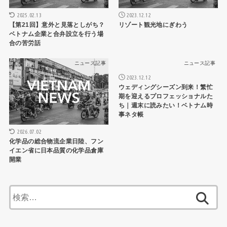
2025.02.13
2023.12.12
【第21回】意外と見落としがち？
リゾート観光地にぎわう
ベトナム企業と合弁設立を行う場
合の苦労話
ニュース記事
ニュース記事
2023.12.12
ウェディングシーズン到来！繁忙
期を迎えるプロフェッショナルた
ち｜週末に読みたい！ベトナム時
事ネタ帳
2026.07.02
化学品の総合物流企業日陸、フン
イエン省に日本品質の化学品倉庫
開業
検
索: