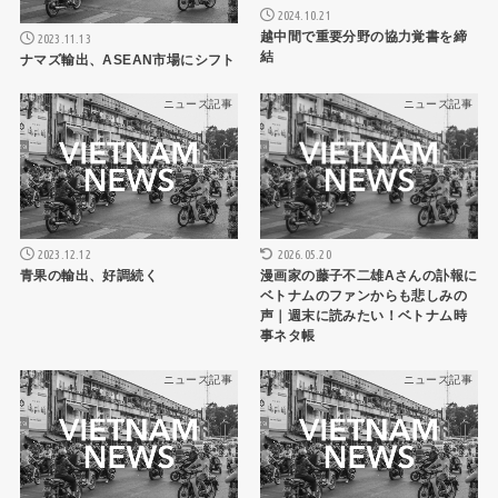
2024.10.21
越中間で重要分野の協力覚書を締
2023.11.13
結
ナマズ輸出、ASEAN市場にシフト
ニュース記事
ニュース記事
2026.05.20
2023.12.12
漫画家の藤子不二雄Aさんの訃報に
青果の輸出、好調続く
ベトナムのファンからも悲しみの
声｜週末に読みたい！ベトナム時
事ネタ帳
ニュース記事
ニュース記事