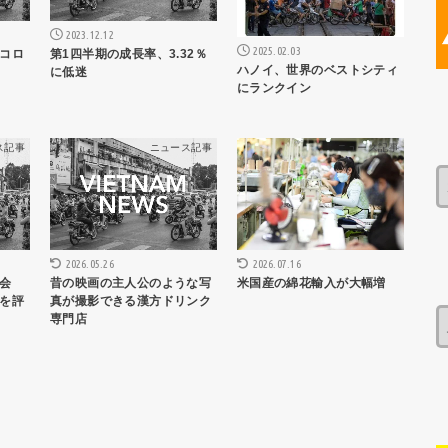
2023.12.12
2025.02.03
コロ
第1四半期の成長率、3.32％
ハノイ、世界のベストシティ
に低迷
にランクイン
ス記事
ニュース記事
ニュース記事
2026.05.26
2026.07.16
会
昔の映画の主人公のような写
米国産の綿花輸入が大幅増
を評
真が撮影できる漢方ドリンク
専門店