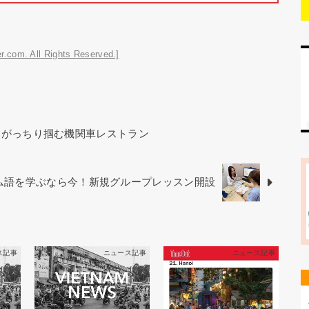
r.com. All Rights Reserved.]
をがっちり掴む機関車レストラン
ベトナム語を学ぶなら今！新規グループレッスン開設
ス記事
ニュース記事
ニュース記事