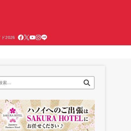
ド2026
検
索: