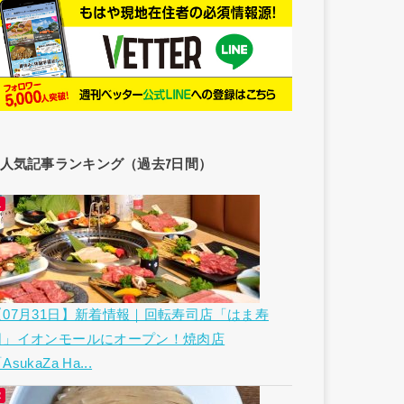
人気記事ランキング（過去7日間）
【07月31日】新着情報｜回転寿司店「はま寿
司」イオンモールにオープン！焼肉店
AsukaZa Ha...