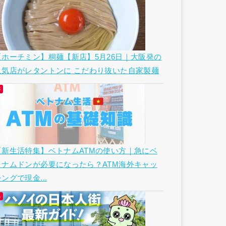
【ホーチミン】桐麺【新店】5月26日｜大阪発の
人気店がレタントンに こだわり抜いた自家製麺
【新生活特集】ベトナムATMの使い方｜急にベ
トナムドンが必要になったら？ATM海外キャッ
ングで現金...