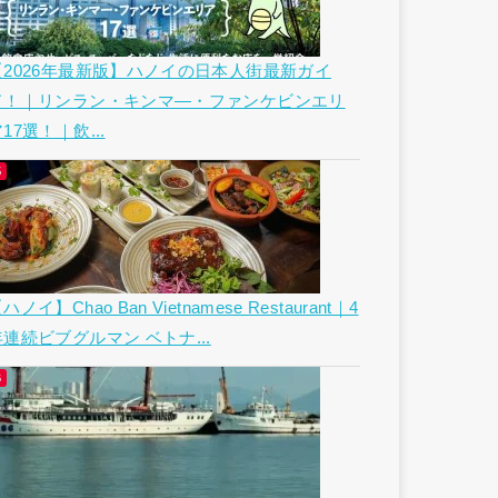
【2026年最新版】ハノイの日本人街最新ガイ
ド！｜リンラン・キンマ―・ファンケビンエリ
17選！｜飲...
ハノイ】Chao Ban Vietnamese Restaurant｜4
年連続ビブグルマン ベトナ...