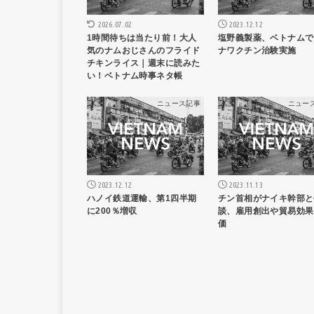
2026.07.02
2023.12.12
1時間待ちは当たり前！大人
塩野義製薬、ベトナムで
気のナムおじさんのフライド
ナワクチン治験実施
チキンライス｜週末に読みた
い！ベトナム時事ネタ帳
ニュース記事
ニュー
2023.12.12
2023.11.13
ハノイ鉄道運輸、第1四半期
チン首相がナイキ幹部と
に200％増収
談、雇用創出や貿易効果
価