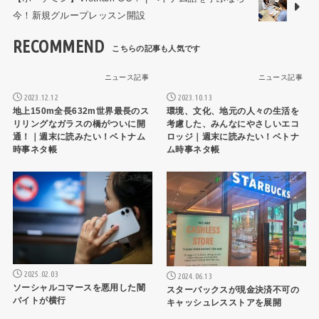
今！新規グループレッスン開設
RECOMMEND
ニュース記事
ニュース記事
2023.12.12
2023.10.13
地上150m全長632m世界最長のス
環境、文化、地元の人々の生活を
リリングなガラスの橋がついに開
考慮した、みんなにやさしいエコ
通！｜週末に読みたい！ベトナム
ロッジ｜週末に読みたい！ベトナ
時事ネタ帳
ム時事ネタ帳
ニュース記事
ニュース記事
2025.02.03
2024.06.13
ソーシャルコマースを悪用した闇
スターバックスが現金決済不可の
バイトが横行
キャッシュレスストアを展開