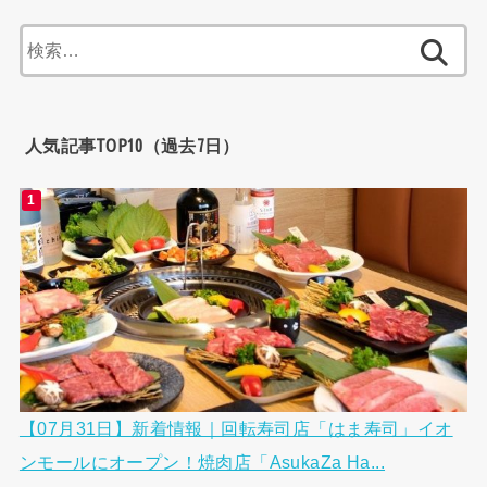
検
索:
人気記事TOP10（過去7日）
【07月31日】新着情報｜回転寿司店「はま寿司」イオ
ンモールにオープン！焼肉店「AsukaZa Ha...