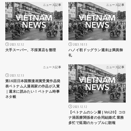
ニュース記事
ニュース記事
2023.12.12
2023.10.13
大手スーパー、不採算店を整理
ハノイ初ドッグラン週末は満員御
礼
ニュース記事
ニュース記事
2023.12.13
第16回日本国際漫画賞受賞作品発
表ベトナム人漫画家の作品が入賞
｜週末に読みたい！ベトナム時事
ネタ帳
2023.12.12
【ベトナムのシン層 | Vol.20】コロ
ナ渦医療関係者の合同結婚式 業務
多忙で延期のカップルに朗報