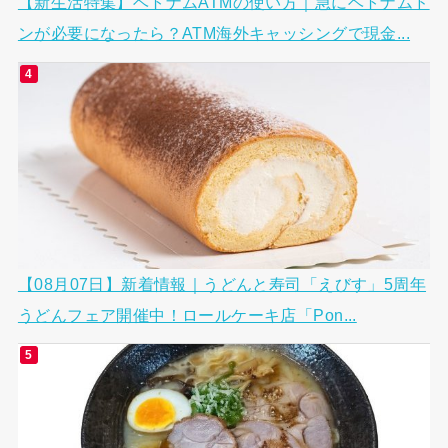
【新生活特集】ベトナムATMの使い方｜急にベトナムド
ンが必要になったら？ATM海外キャッシングで現金...
【08月07日】新着情報｜うどんと寿司「えびす」5周年
うどんフェア開催中！ロールケーキ店「Pon...