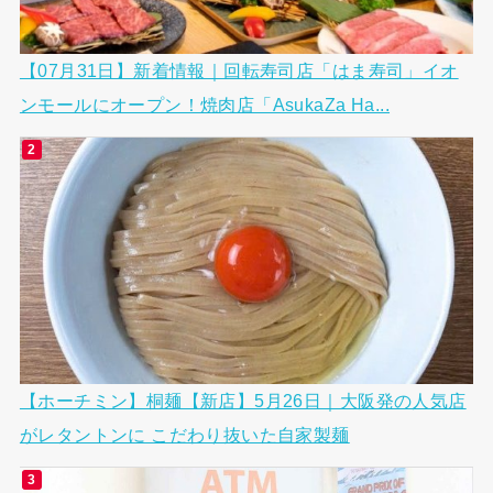
【07月31日】新着情報｜回転寿司店「はま寿司」イオ
ンモールにオープン！焼肉店「AsukaZa Ha...
【ホーチミン】桐麺【新店】5月26日｜大阪発の人気店
がレタントンに こだわり抜いた自家製麺