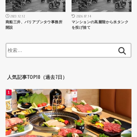
2026.07.14
2023.12.12
マンションの高層階から水タンク
商船三井、バリアブンタウ事務所
を投げ捨て
開設
検
索:
人気記事TOP10（過去7日）