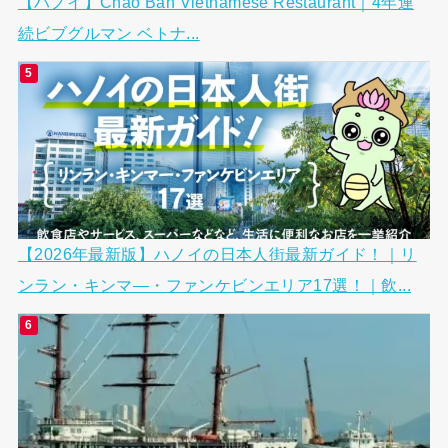
【ハノイ】Chao Ban Vietnamese Restaurant｜4年連
続ビブグルマン ベトナ...
【2026年最新版】ハノイの日本人街最新ガイド！｜リ
ンラン・キンマ―・ファンケビンエリア17選！｜飲...