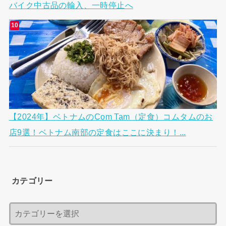
バイク中古品の輸入、一時停止へ
【2024年】ベトナムのCom Tam（定食）コムタムのお
店9選！ベトナム南部の定食はここに決まり！...
カテゴリー