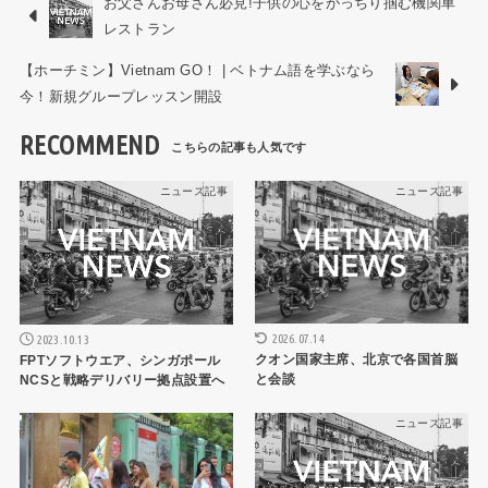
お父さんお母さん必見!子供の心をがっちり掴む機関車
レストラン
【ホーチミン】Vietnam GO！ | ベトナム語を学ぶなら
今！新規グループレッスン開設
RECOMMEND
ニュース記事
ニュース記事
2026.07.14
2023.10.13
クオン国家主席、北京で各国首脳
FPTソフトウエア、シンガポール
と会談
NCSと戦略デリバリー拠点設置へ
ニュース記事
ニュース記事