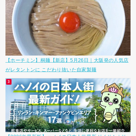
【ホーチミン】桐麺【新店】5月26日｜大阪発の人気店
がレタントンに こだわり抜いた自家製麺