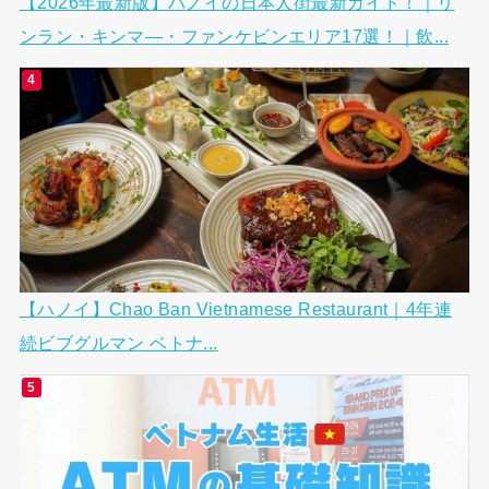
【2026年最新版】ハノイの日本人街最新ガイド！｜リ
ンラン・キンマ―・ファンケビンエリア17選！｜飲...
【ハノイ】Chao Ban Vietnamese Restaurant｜4年連
続ビブグルマン ベトナ...