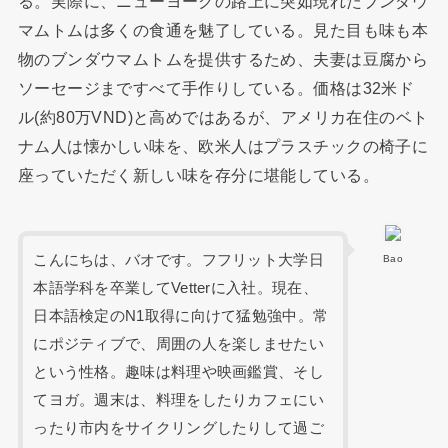
る。実際に、ニューヨークの路上に突如現れたブンダウ
マムトムは多くの食通を魅了している。見た目も味も本
物のブンダウマムトムを提供するため、夫妻は豆腐から
ソーセージまですべて手作りしている。価格は32米ド
ル(約80万VND)と高めではあるが、アメリカ在住のベト
ナム人は懐かしい味を、欧米人はプラスチックの椅子に
座っていただく新しい味を存分に堪能している。
こんにちは、バオです。フフリット大学日
Bao
本語学科を卒業してVetterに入社。現在、
日本語検定のN1取得に向けて猛勉強中。常
にポジティブで、周囲の人を楽しませたい
という性格。趣味は料理や映画鑑賞、そし
てヨガ。週末は、料理をしたりカフェにい
ったり市内をサイクリングしたりして過ご