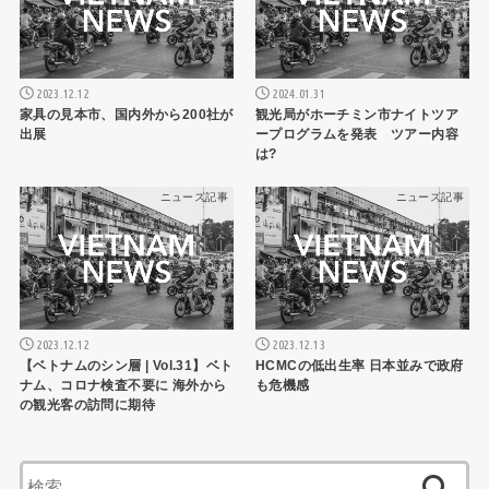
2023.12.12
2024.01.31
家具の見本市、国内外から200社が
観光局がホーチミン市ナイトツア
出展
ープログラムを発表 ツアー内容
は?
ニュース記事
ニュース記事
2023.12.12
2023.12.13
【ベトナムのシン層 | Vol.31】ベト
HCMCの低出生率 日本並みで政府
ナム、コロナ検査不要に 海外から
も危機感
の観光客の訪問に期待
検