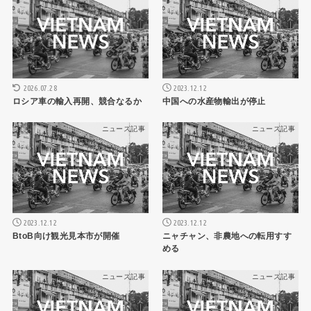
2026.07.28
2023.12.12
ロシア車の輸入再開、競合なるか
中国への水産物輸出が停止
ニュース記事
ニュース記事
2023.12.12
2023.12.12
BtoB向け観光見本市が開催
ニャチャン、非農地への転用すす
める
ニュース記事
ニュース記事