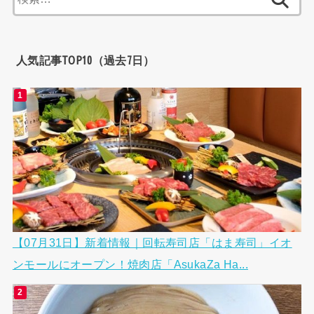
索:
人気記事TOP10（過去7日）
【07月31日】新着情報｜回転寿司店「はま寿司」イオ
ンモールにオープン！焼肉店「AsukaZa Ha...