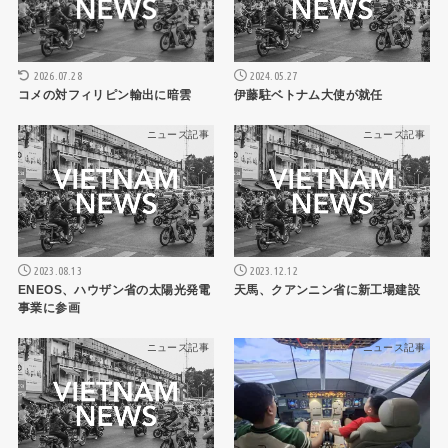
2026.07.28
2024.05.27
コメの対フィリピン輸出に暗雲
伊藤駐ベトナム大使が就任
ニュース記事
ニュース記事
2023.08.13
2023.12.12
ENEOS、ハウザン省の太陽光発電
天馬、クアンニン省に新工場建設
事業に参画
ニュース記事
ニュース記事