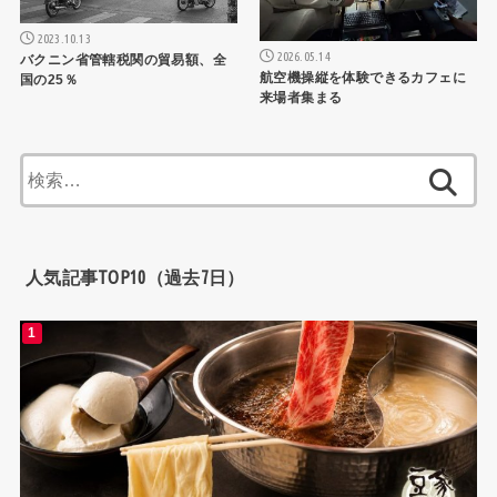
2023.10.13
2026.05.14
バクニン省管轄税関の貿易額、全
航空機操縦を体験できるカフェに
国の25％
来場者集まる
検
索:
人気記事TOP10（過去7日）