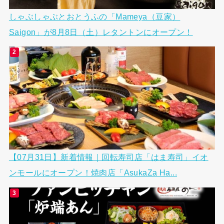
しゃぶしゃぶとおとうふの「Mameya（豆家）
Saigon」が8月8日（土）レタントンにオープン！
【07月31日】新着情報｜回転寿司店「はま寿司」イオ
ンモールにオープン！焼肉店「AsukaZa Ha...