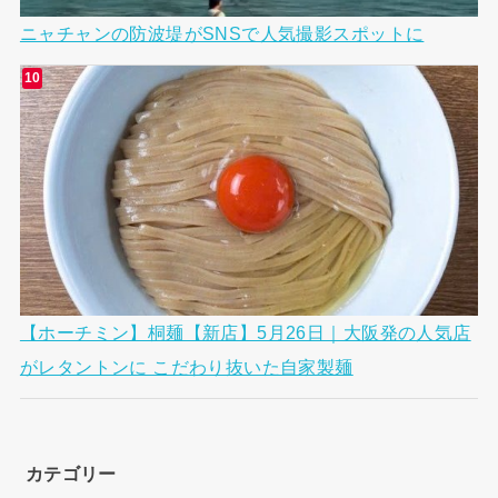
ニャチャンの防波堤がSNSで人気撮影スポットに
【ホーチミン】桐麺【新店】5月26日｜大阪発の人気店
がレタントンに こだわり抜いた自家製麺
カテゴリー