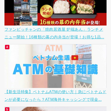
ファンビッチャンの「焼肉居酒屋 炉端あん」ランチメ
ニュー開始！16種類の幕の内弁当が登場！お得な1品...
【新生活特集】ベトナムATMの使い方｜急にベトナムド
ンが必要になったら？ATM海外キャッシングで現金...