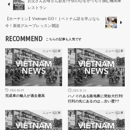
お父さんお母さん必見!子供の心をがっちり掴む機関車
レストラン
【ホーチミン】Vietnam GO！ | ベトナム語を学ぶなら
今！新規グループレッスン開設
RECOMMEND
ニュース記事
ニュース記事
2026.06.09
2024.01.31
完成車の輸入が過去最高
ハノイのある路地裏に突如大行列!
行列の先にあるのは…古い壁??
ニュース記事
ニュース記事