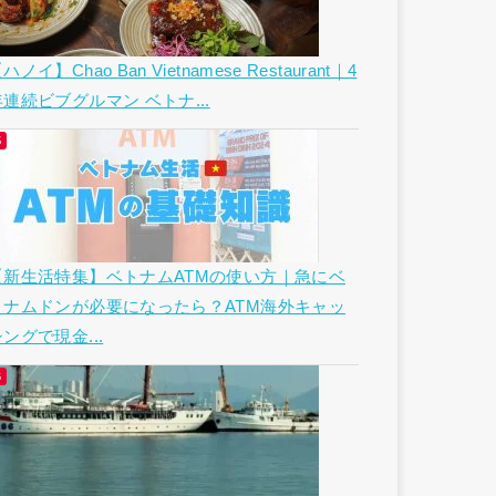
ハノイ】Chao Ban Vietnamese Restaurant｜4
年連続ビブグルマン ベトナ...
【新生活特集】ベトナムATMの使い方｜急にベ
トナムドンが必要になったら？ATM海外キャッ
ングで現金...