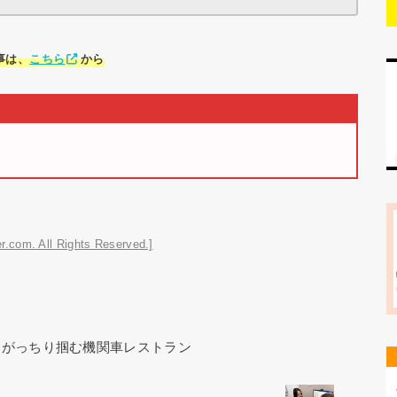
事は、
こちら
から
r.com. All Rights Reserved.]
をがっちり掴む機関車レストラン