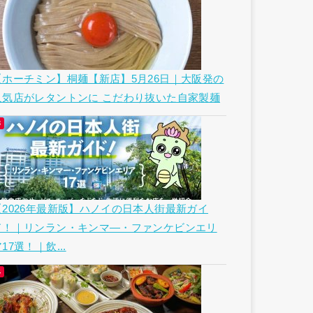
【ホーチミン】桐麺【新店】5月26日｜大阪発の
人気店がレタントンに こだわり抜いた自家製麺
【2026年最新版】ハノイの日本人街最新ガイ
ド！｜リンラン・キンマ―・ファンケビンエリ
17選！｜飲...