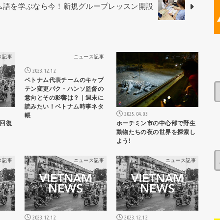
ベトナム語を学ぶなら今！新規グループレッスン開設
ス記事
ニュース記事
ニュース記事
2023.12.12
ベトナム代表チームのキャプ
テン変更パク・ハンソ監督の
意向とその影響は？｜週末に
読みたい！ベトナム時事ネタ
2025.04.03
帳
ホーチミン市の中心部で野生
回復
動物たちの夜の世界を探索し
よう!
ス記事
ニュース記事
ニュース記事
2023.12.12
2023.12.12