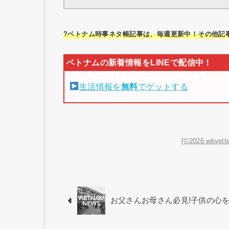
?ベトナム時事ネタ帳記事は、毎週更新中！その他記
生活情報を
無料
でゲットする
[©2026 wkvette
お父さんお母さん必見!子供の心