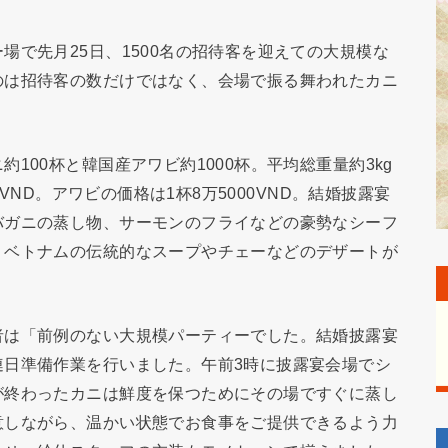
場で先月25日、1500名の招待客を迎えての大規模な
のは招待客の数だけではなく、会場で振る舞われたカニ
100杯と韓国産アワビ約1000杯。平均総重量約3kg
0VND。アワビの価格は1杯8万5000VND。結婚披露宴
バガニの蒸し物、サーモンのフライなどの豪勢なシーフ
、ベトナムの伝統的なスープやチェーなどのデザートが
者は「前例のない大規模パーティーでした。結婚披露宴
連日準備作業を行いました。午前3時に披露宴会場でシ
が終わったカニは鮮度を保つためにその場ですぐに蒸し
意しながら、温かい状態でお食事をご提供できるよう力