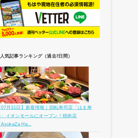
人気記事ランキング（過去7日間）
【07月31日】新着情報｜回転寿司店「はま寿
司」イオンモールにオープン！焼肉店
AsukaZa Ha...