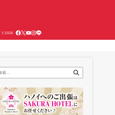
ド2026
検
索: