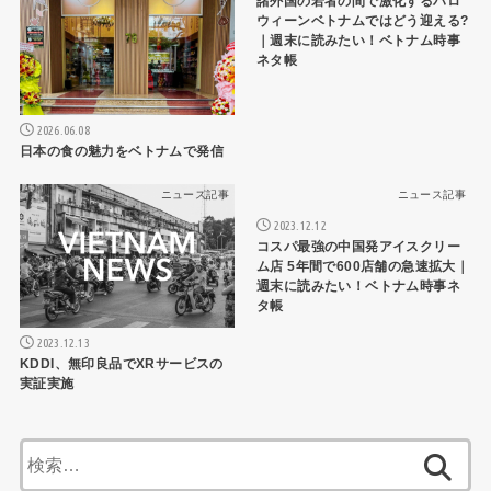
諸外国の若者の間で激化するハロ
ウィーンベトナムではどう迎える?
｜週末に読みたい！ベトナム時事
ネタ帳
2026.06.08
日本の食の魅力をベトナムで発信
ニュース記事
ニュース記事
2023.12.12
コスパ最強の中国発アイスクリー
ム店 5年間で600店舗の急速拡大｜
週末に読みたい！ベトナム時事ネ
タ帳
2023.12.13
KDDI、無印良品でXRサービスの
実証実施
検
索: