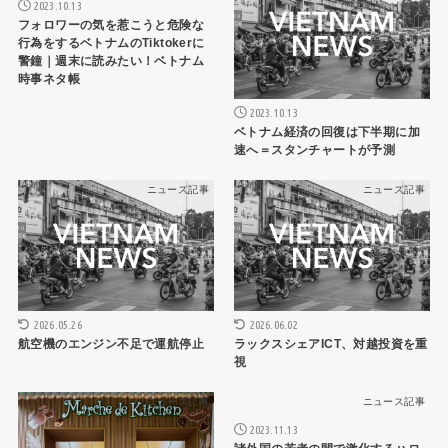
2023.10.13
フォロワーの気を惹こうと危険な
行為をするベトナムのTiktokerに
警鐘｜週末に読みたい！ベトナム
時事ネタ帳
2023.10.13
ベトナム経済の回復は下半期に加
速へ＝スタンチャートが予測
ニュース記事
ニュース記事
2026.05.26
2026.06.02
航空機のエンジン不足で運航停止
ラックスシェアICT、対越投資を重
視
ニュース記事
ニュース記事
2023.11.13