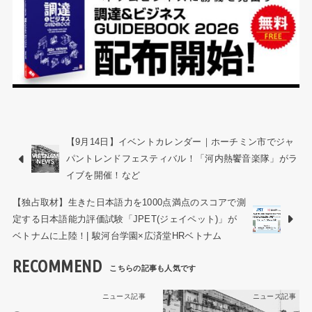
【9月14日】イベントカレンダー｜ホーチミン市でジャ
パントレンドフェスティバル！「河内熱饗音楽隊」がラ
イブを開催！など
【独占取材】生きた日本語力を1000点満点のスコアで測
定する日本語能力評価試験「JPET(ジェイペット)」が
ベトナムに上陸！| 駿河台学園×広済堂HRベトナム
RECOMMEND
ニュース記事
ニュース記事