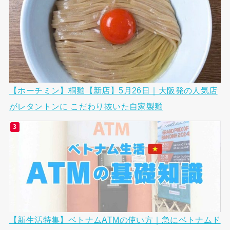
【ホーチミン】桐麺【新店】5月26日｜大阪発の人気店
がレタントンに こだわり抜いた自家製麺
【新生活特集】ベトナムATMの使い方｜急にベトナムド