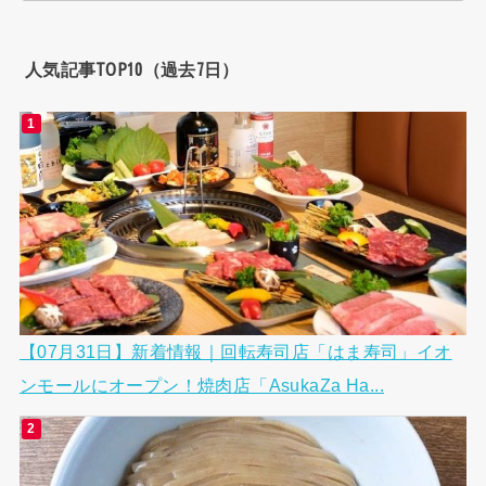
人気記事TOP10（過去7日）
【07月31日】新着情報｜回転寿司店「はま寿司」イオ
ンモールにオープン！焼肉店「AsukaZa Ha...