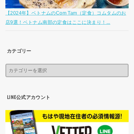
【2024年】ベトナムのCom Tam（定食）コムタムのお
店9選！ベトナム南部の定食はここに決まり！...
カテゴリー
LINE公式アカウント