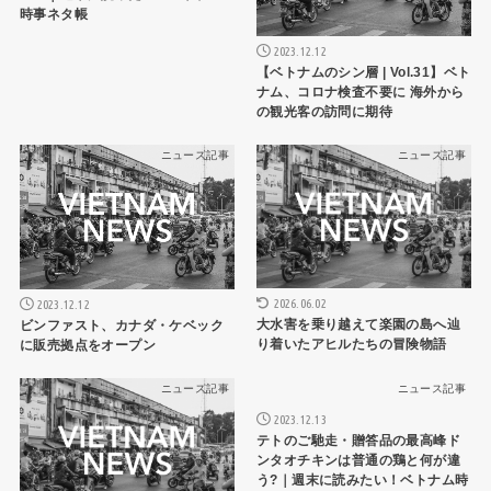
時事ネタ帳
2023.12.12
【ベトナムのシン層 | Vol.31】ベト
ナム、コロナ検査不要に 海外から
の観光客の訪問に期待
ニュース記事
ニュース記事
2026.06.02
2023.12.12
大水害を乗り越えて楽園の島へ辿
ビンファスト、カナダ・ケベック
り着いたアヒルたちの冒険物語
に販売拠点をオープン
ニュース記事
ニュース記事
2023.12.13
テトのご馳走・贈答品の最高峰ド
ンタオチキンは普通の鶏と何が違
う?｜週末に読みたい！ベトナム時