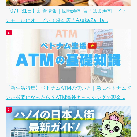
【07月31日】新着情報｜回転寿司店「はま寿司」イオ
ンモールにオープン！焼肉店「AsukaZa Ha...
【新生活特集】ベトナムATMの使い方｜急にベトナムド
ンが必要になったら？ATM海外キャッシングで現金...