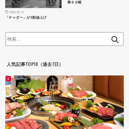
事ネタ帳
2026.07.14
「チャダー」が3割値上げ
検
索:
人気記事TOP10（過去7日）