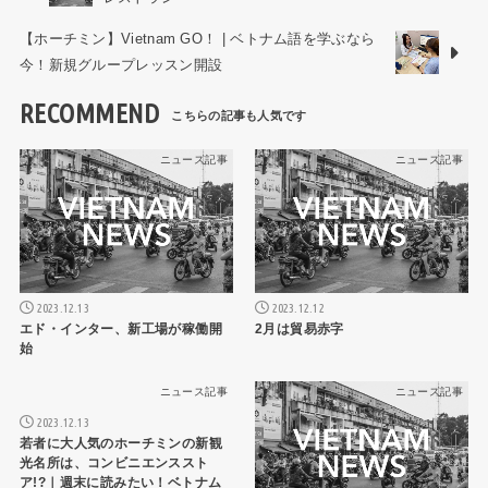
【ホーチミン】Vietnam GO！ | ベトナム語を学ぶなら
今！新規グループレッスン開設
RECOMMEND
ニュース記事
ニュース記事
2023.12.13
2023.12.12
エド・インター、新工場が稼働開
2月は貿易赤字
始
ニュース記事
ニュース記事
2023.12.13
若者に大人気のホーチミンの新観
光名所は、コンビニエンススト
ア!?｜週末に読みたい！ベトナム