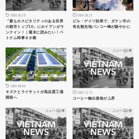
2026.05.20
2024.03.21
「最もホスピタリティのある世界
ビル・ゲイツ効果で、ダナン市の
の都市トップ10」にホイアンがラ
有名観光地バンコー峰が賑やかに
ンクイン！｜週末に読みたい！ベ
トナム時事ネタ帳
ニュース記事
ニュース記事
2026.08.06
キズナとライサットが高品質工場
2023.12.12
開発へ
コーヒー輸出価格が上昇
ニュース記事
ニュース記事