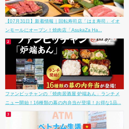
【07月31日】新着情報｜回転寿司店「はま寿司」イオ
ンモールにオープン！焼肉店「AsukaZa Ha...
ファンビッチャンの「焼肉居酒屋 炉端あん」ランチメ
ニュー開始！16種類の幕の内弁当が登場！お得な1品...