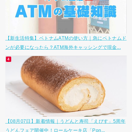
【新生活特集】ベトナムATMの使い方｜急にベトナムド
ンが必要になったら？ATM海外キャッシングで現金...
【08月07日】新着情報｜うどんと寿司「えびす」5周年
うどんフェア開催中！ロールケーキ店「Pon...