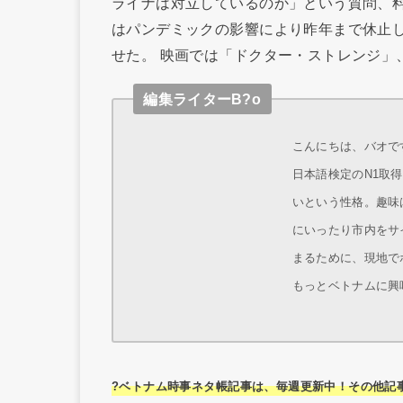
ライナは対立しているのか」という質問、料
はパンデミックの影響により昨年まで休止
せた。 映画では「ドクター・ストレンジ」
編集ライターB?o
こんにちは、バオです
日本語検定のN1取
いという性格。趣味
にいったり市内をサ
まるために、現地で
もっとベトナムに興
?ベトナム時事ネタ帳記事は、毎週更新中！その他記