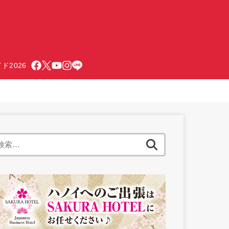
ド2026
検
索: