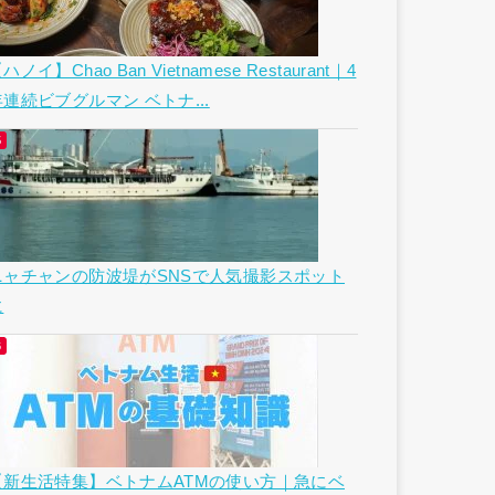
ハノイ】Chao Ban Vietnamese Restaurant｜4
年連続ビブグルマン ベトナ...
ニャチャンの防波堤がSNSで人気撮影スポット
に
【新生活特集】ベトナムATMの使い方｜急にベ