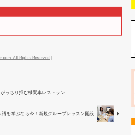
r.com. All Rights Reserved.]
をがっちり掴む機関車レストラン
ベトナム語を学ぶなら今！新規グループレッスン開設