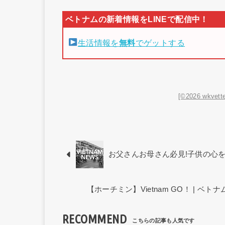
生活情報を
無料
でゲットする
[©2026 wkvette
お父さんお母さん必見!子供の心
【ホーチミン】Vietnam GO！ | 
RECOMMEND