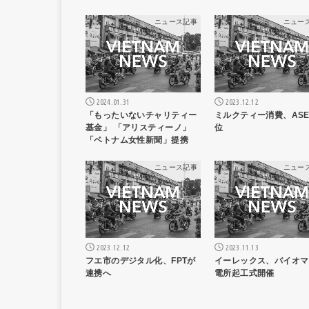
ニュース記事
ニュー
2024.01.31
2023.12.12
「もったいないチャリティー
ミルクティー消費、ASE
基金」 「アリスティーノ」
位
「ベトナム女性新聞」提携
ニュース記事
ニュー
2023.12.12
2023.11.13
フエ市のデジタル化、FPTが
イーレックス、バイオマ
連携へ
電所起工式開催