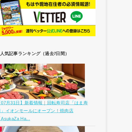
人気記事ランキング（過去7日間）
【07月31日】新着情報｜回転寿司店「はま寿
司」イオンモールにオープン！焼肉店
AsukaZa Ha...