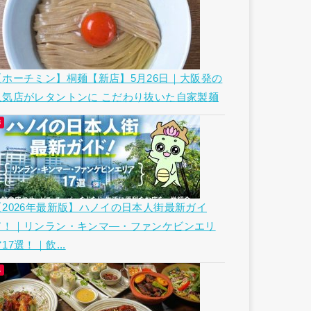
【ホーチミン】桐麺【新店】5月26日｜大阪発の
人気店がレタントンに こだわり抜いた自家製麺
【2026年最新版】ハノイの日本人街最新ガイ
ド！｜リンラン・キンマ―・ファンケビンエリ
17選！｜飲...