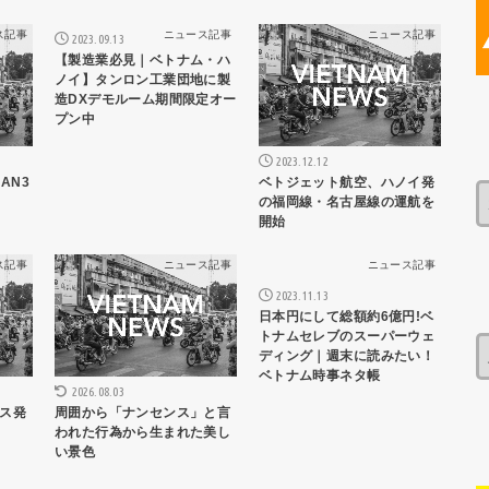
ス記事
ニュース記事
ニュース記事
2023.09.13
【製造業必見｜ベトナム・ハ
ノイ】タンロン工業団地に製
造DXデモルーム期間限定オー
プン中
2023.12.12
AN3
ベトジェット航空、ハノイ発
の福岡線・名古屋線の運航を
開始
ス記事
ニュース記事
ニュース記事
2023.11.13
日本円にして総額約6億円!ベ
トナムセレブのスーパーウェ
ディング｜週末に読みたい！
ベトナム時事ネタ帳
2026.08.03
ス発
周囲から「ナンセンス」と言
われた行為から生まれた美し
い景色