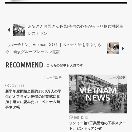
お父さんお母さん必見!子供の心をがっちり掴む機関車
レストラン
【ホーチミン】Vietnam GO！ | ベトナム語を学ぶなら
今！新規グループレッスン開設
RECOMMEND
ニュース記事
ニュース記事
2023.11.13
新学年度開始全国約2300万人の学
生がオフライン開催の始業式に参
加｜週末に読みたい！ベトナム時
事ネタ帳
2023.12.12
ソンミー第1工業団地の工事スター
ト、ビントゥアン省