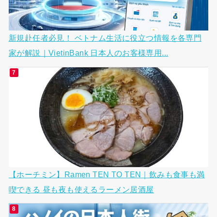
新規赴任者必見！ ベトナム生活に役立つ情報を各専門
家が解説｜VietinBank 日本人のお客様専用...
【ホーチミン】Ramen TEN TO TEN｜飲みも食事も満
喫できる 昼も夜も使えるラーメン居酒屋