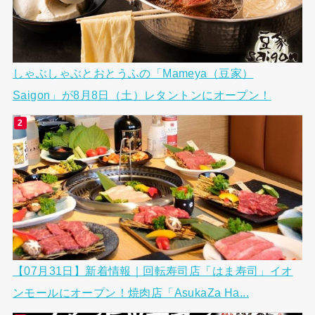
しゃぶしゃぶとおとうふの「Mameya（豆家）
Saigon」が8月8日（土）レタントンにオープン！
【07月31日】新着情報｜回転寿司店「はま寿司」イオ
ンモールにオープン！焼肉店「AsukaZa Ha...