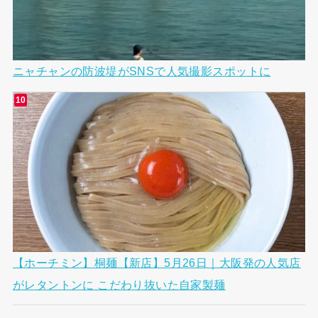
ニャチャンの防波堤がSNSで人気撮影スポットに
【ホーチミン】桐麺【新店】5月26日｜大阪発の人気店
がレタントンに こだわり抜いた自家製麺