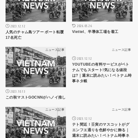
2026.05.26
2023.12.12
Viettel、半導体工場を着工
人気のチャム島ツアー ボート転覆
17名死亡
ニュース記事
ニュース記事
2023.12.12
YOUTUBEの有料サービスがベト
ナムでもスタート!気になる値段
は?｜週末に読みたい！ベトナム時
事ネタ帳
2023.10.13
この秋マストGOCNNがハノイ推し
ニュース記事
ニュース記事
2023.12.12
テト間近！壬寅のマスコットがグ
エンフエ通りを色鮮やかに飾る｜
週末に読みたい！ベトナム時事ネ