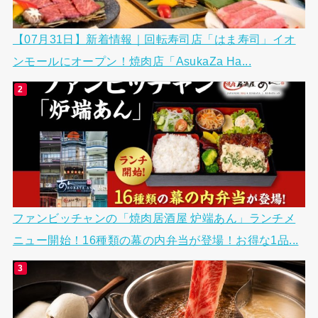
【07月31日】新着情報｜回転寿司店「はま寿司」イオ
ンモールにオープン！焼肉店「AsukaZa Ha...
ファンビッチャンの「焼肉居酒屋 炉端あん」ランチメ
ニュー開始！16種類の幕の内弁当が登場！お得な1品...