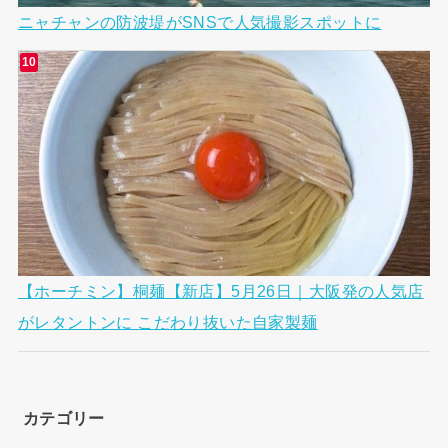
ニャチャンの防波堤がSNSで人気撮影スポットに
【ホーチミン】桐麺【新店】5月26日｜大阪発の人気店
がレタントンに こだわり抜いた自家製麺
カテゴリー