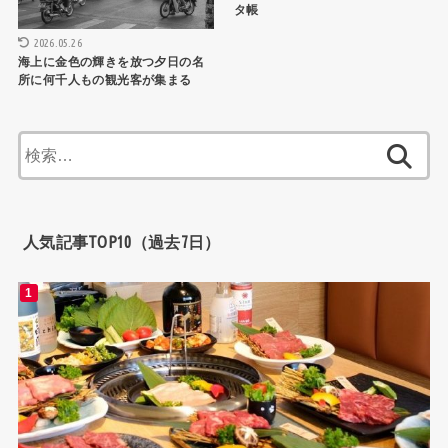
タ帳
2026.05.26
海上に金色の輝きを放つ夕日の名
所に何千人もの観光客が集まる
検
索:
人気記事TOP10（過去7日）