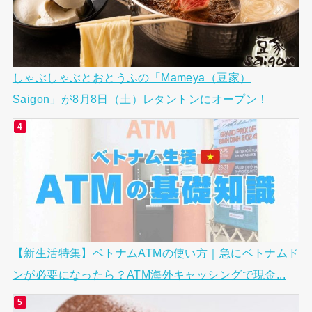
しゃぶしゃぶとおとうふの「Mameya（豆家）
Saigon」が8月8日（土）レタントンにオープン！
【新生活特集】ベトナムATMの使い方｜急にベトナムド
ンが必要になったら？ATM海外キャッシングで現金...