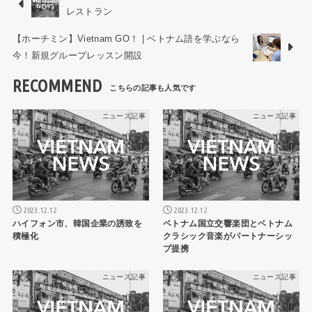
レストラン
【ホーチミン】Vietnam GO！ | ベトナム語を学ぶなら
今！新規グループレッスン開設
RECOMMEND
ニュース記事
ニュース記事
2023.12.12
2023.12.12
ハイフォン市、韓国企業の誘致を
ベトナム国立交響楽団とベトナム
積極化
クラシック音楽がパートナーシッ
プ提携
ニュース記事
ニュース記事