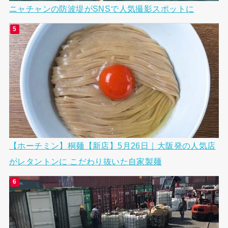
ニャチャンの防波堤がSNSで人気撮影スポットに
【ホーチミン】桐麺【新店】5月26日｜大阪発の人気店
がレタントンに こだわり抜いた自家製麺