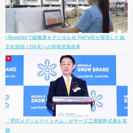
i-Reporterで紙帳票をデジタル化 FAPV社が実現した紙
文化脱却とDX化への現場意識改革
「雪印メグミルクベトナム」がチーズ工場開所式典を実
施