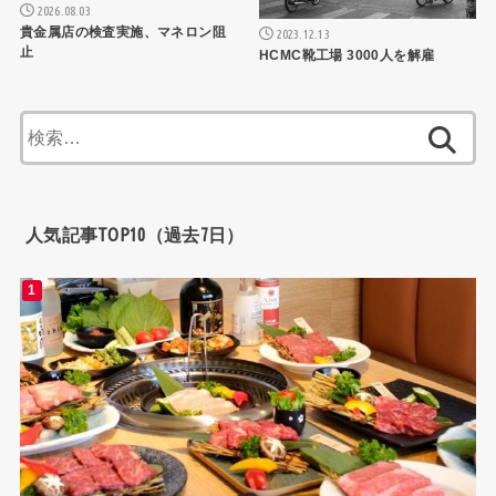
2026.08.03
貴金属店の検査実施、マネロン阻
2023.12.13
止
HCMC靴工場 3000人を解雇
検
索:
人気記事TOP10（過去7日）