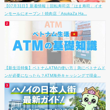
【07月31日】新着情報｜回転寿司店「はま寿司」イオ
ンモールにオープン！焼肉店「AsukaZa Ha...
【新生活特集】ベトナムATMの使い方｜急にベトナムド
ンが必要になったら？ATM海外キャッシングで現金...