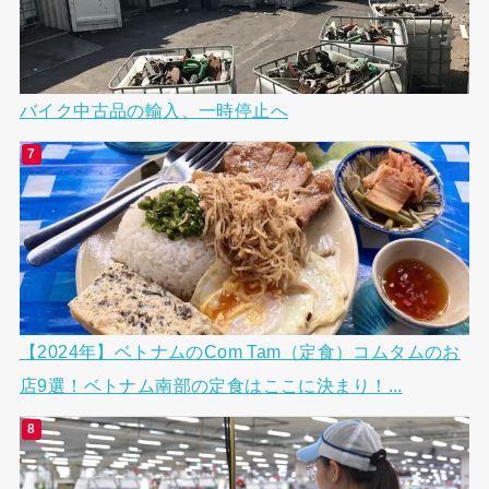
バイク中古品の輸入、一時停止へ
【2024年】ベトナムのCom Tam（定食）コムタムのお
店9選！ベトナム南部の定食はここに決まり！...