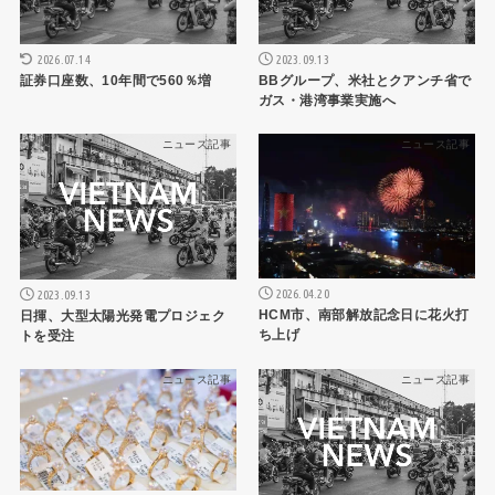
2026.07.14
2023.09.13
証券口座数、10年間で560％増
BBグループ、米社とクアンチ省で
ガス・港湾事業実施へ
ニュース記事
ニュース記事
2026.04.20
2023.09.13
HCM市、南部解放記念日に花火打
日揮、大型太陽光発電プロジェク
ち上げ
トを受注
ニュース記事
ニュース記事