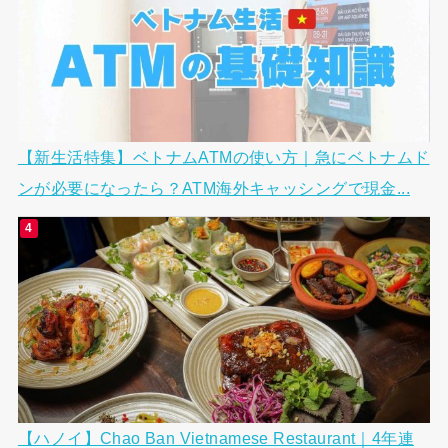
【新生活特集】ベトナムATMの使い方｜急にベトナムド
ンが必要になったら？ATM海外キャッシングで現金...
【ハノイ】Chao Ban Vietnamese Restaurant｜4年連