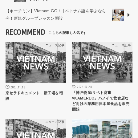
【ホーチミン】Vietnam GO！ | ベトナム語を学ぶなら
今！新規グループレッスン開設
RECOMMEND
ニュース記事
ニュース記事
2026.07.28
2023.11.13
「神戸物産/リベト商事
京セラドキュメント、新工場を増
×KAMEREO」ハノイで飲食店な
設
ど向けの業務用日本産食品を販売
開始
ニュース記事
ニュース記事