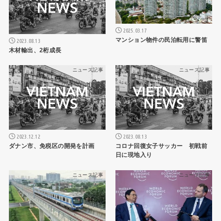
2025.03.17
マンション物件の民泊転用に警笛
2023.08.13
木材輸出、2桁成長
ニュース記事
ニュース記事
2023.12.12
2023.08.13
ダナン市、免税区の開発を計画
コロナ回復女子サッカー 初戦前
日に現地入り
ニュース記事
ニュース記事