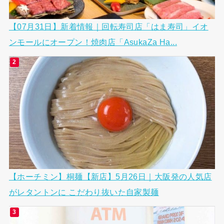
【07月31日】新着情報｜回転寿司店「はま寿司」イオ
ンモールにオープン！焼肉店「AsukaZa Ha...
【ホーチミン】桐麺【新店】5月26日｜大阪発の人気店
がレタントンに こだわり抜いた自家製麺