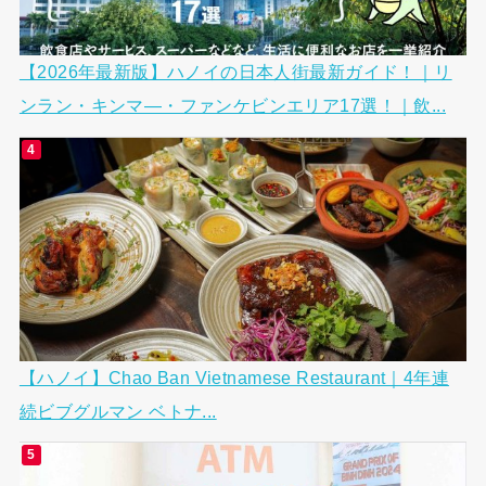
【2026年最新版】ハノイの日本人街最新ガイド！｜リ
ンラン・キンマ―・ファンケビンエリア17選！｜飲...
【ハノイ】Chao Ban Vietnamese Restaurant｜4年連
続ビブグルマン ベトナ...