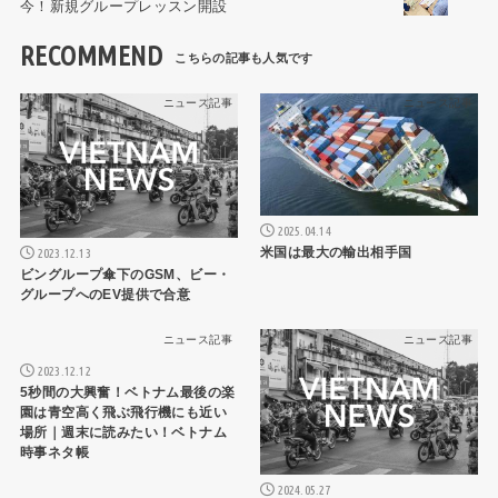
今！新規グループレッスン開設
RECOMMEND
ニュース記事
ニュース記事
2025.04.14
米国は最大の輸出相手国
2023.12.13
ビングループ傘下のGSM、ビー・
グループへのEV提供で合意
ニュース記事
ニュース記事
2023.12.12
5秒間の大興奮！ベトナム最後の楽
園は青空高く飛ぶ飛行機にも近い
場所｜週末に読みたい！ベトナム
時事ネタ帳
2024.05.27