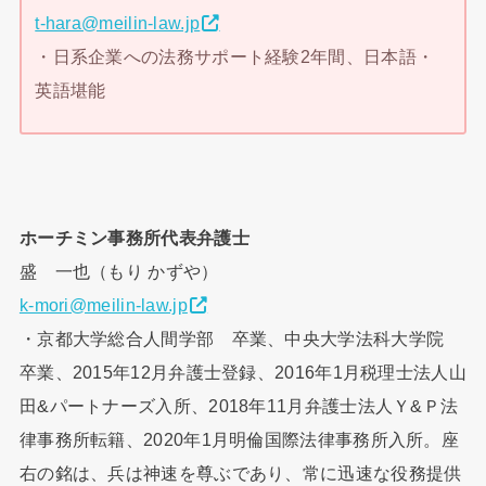
t-hara@meilin-law.jp
・日系企業への法務サポート経験2年間、日本語・
英語堪能
ホーチミン事務所代表弁護士
盛 一也（もり かずや）
k-mori@meilin-law.jp
・京都大学総合人間学部 卒業、中央大学法科大学院
卒業、2015年12月弁護士登録、2016年1月税理士法人山
田&パートナーズ入所、2018年11月弁護士法人Ｙ&Ｐ法
律事務所転籍、2020年1月明倫国際法律事務所入所。座
右の銘は、兵は神速を尊ぶであり、常に迅速な役務提供