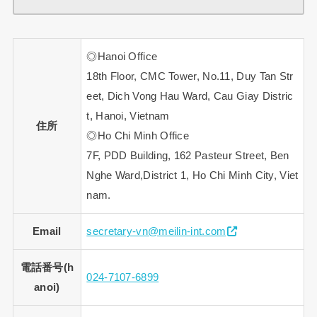
◎Hanoi Office
18th Floor, CMC Tower, No.11, Duy Tan Str
eet, Dich Vong Hau Ward, Cau Giay Distric
t, Hanoi, Vietnam
住所
◎Ho Chi Minh Office
7F, PDD Building, 162 Pasteur Street, Ben
Nghe Ward,District 1, Ho Chi Minh City, Viet
nam.
Email
secretary-vn@meilin-int.com
電話番号(h
024-7107-6899
anoi)