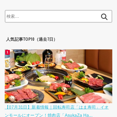
検
索:
人気記事TOP10（過去7日）
【07月31日】新着情報｜回転寿司店「はま寿司」イオ
ンモールにオープン！焼肉店「AsukaZa Ha...