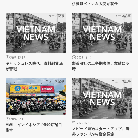
伊藤駐ベトナム大使が就任
ニュース記事
ニュース記事
2023.12.12
2023.10.13
キャッシュレス時代、食料雑貨店
製薬各社の上半期決算、業績に明
が苦戦
暗
ニュース記事
ニュース記事
2024.02.19
2025.02.12
MWI、インドネシアで500店舗目
スピード運送スタートアップ、海
指す
外ファンドから資金調達