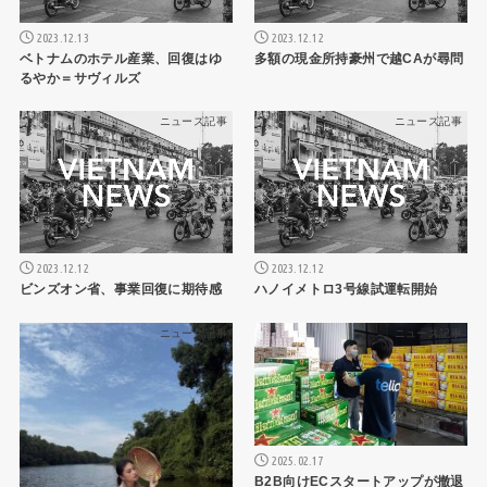
2023.12.13
2023.12.12
ベトナムのホテル産業、回復はゆ
多額の現金所持豪州で越CAが尋問
るやか＝サヴィルズ
ニュース記事
ニュース記事
2023.12.12
2023.12.12
ビンズオン省、事業回復に期待感
ハノイメトロ3号線試運転開始
ニュース記事
ニュース記事
2025.02.17
B2B向けECスタートアップが撤退