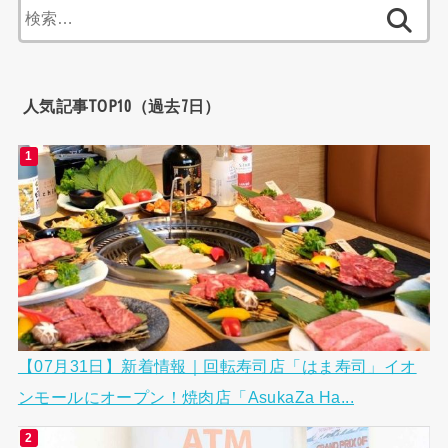
検
索:
人気記事TOP10（過去7日）
【07月31日】新着情報｜回転寿司店「はま寿司」イオ
ンモールにオープン！焼肉店「AsukaZa Ha...