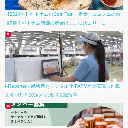
【2024年】ベトナムのCom Tam（定食）コムタムのお
店9選！ベトナム南部の定食はここに決まり！...
i-Reporterで紙帳票をデジタル化 FAPV社が実現した紙
文化脱却とDX化への現場意識改革