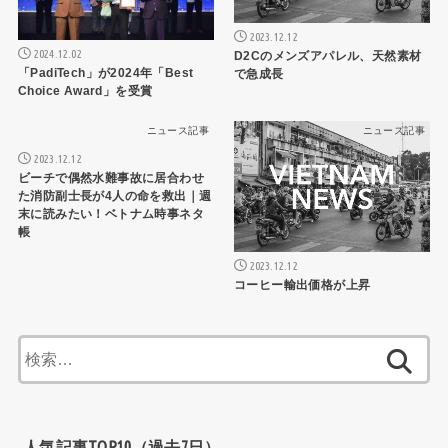
2023.12.12
2024.12.02
D2Cのメンズアパレル、天然素材
「PadiTech」が2024年「Best
で急成長
Choice Award」を受賞
ニュース記事
ニュース記事
2023.12.12
ビーチで偶然水難事故に居合わせ
た消防副士長が4人の命を救出｜週
末に読みたい！ベトナム時事ネタ
帳
2023.12.12
コーヒー輸出価格が上昇
検
索:
人気記事TOP10（過去7日）