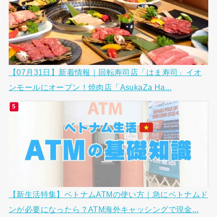
【07月31日】新着情報｜回転寿司店「はま寿司」イオ
ンモールにオープン！焼肉店「AsukaZa Ha...
【新生活特集】ベトナムATMの使い方｜急にベトナムド
ンが必要になったら？ATM海外キャッシングで現金...