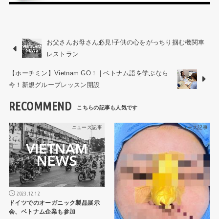
お父さんお母さん必見!子供の心をがっちり掴む機関車
レストラン
【ホーチミン】Vietnam GO！ | ベトナム語を学ぶなら
今！新規グループレッスン開設
RECOMMEND
ニュース記事
ニュース記事
2023.12.12
ドイツでのオーガニック製品展示
会、ベトナム企業も参加