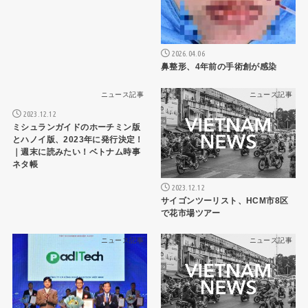
2026.04.06
鼻整形、4年前の手術創が感染
ニュース記事
ニュース記事
2023.12.12
ミシュランガイドのホーチミン版
とハノイ版、2023年に発行決定！
｜週末に読みたい！ベトナム時事
ネタ帳
2023.12.12
サイゴンツーリスト、HCM市8区
で花市場ツアー
ニュース記事
ニュース記事