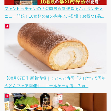
ファンビッチャンの「焼肉居酒屋 炉端あん」ランチメ
ニュー開始！16種類の幕の内弁当が登場！お得な1品...
【08月07日】新着情報｜うどんと寿司「えびす」5周年
うどんフェア開催中！ロールケーキ店「Pon...