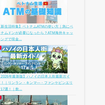
【新生活特集】ベトナムATMの使い方｜急にベ
トナムドンが必要になったら？ATM海外キャッ
ングで現金...
【2026年最新版】ハノイの日本人街最新ガイ
ド！｜リンラン・キンマ―・ファンケビンエリ
17選！｜飲...