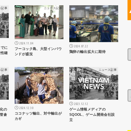
ス記事
ニュース記事
ニュース記事
2024.11.04
2024.07.22
までに
フーコック島、大型インバウ
鶏卵の輸出拡大に期待
能性確
ンドが盛況
ス記事
ニュース記事
ニュース記事
2023.12.12
2024.12.30
ゲーム情報メディアの
化の
ココナッツ輸出、対中輸出が
SQOOL、ゲーム開発会社設
管倉
カギ
立