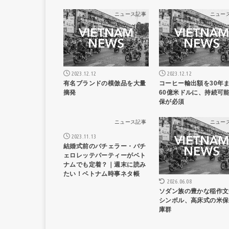
ニュース記事
ニュー
2023.12.12
2023.12.12
有名ブランドの模倣品を大量
コーヒー輸出額を30年
摘発
60億米ドルに、持続可
保が必須
ニュース記事
ニュー
2023.11.13
結婚式前のバチェラー・バチ
ェロレッテパーティーがベト
ナムでも定着？｜週末に読み
たい！ベトナム時事ネタ帳
2026.06.08
ソダン族の豊かな稲作文
シンボル、高床式の米保
庫群