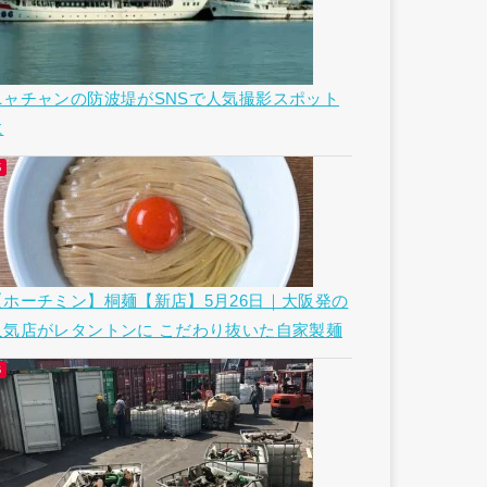
ニャチャンの防波堤がSNSで人気撮影スポット
に
【ホーチミン】桐麺【新店】5月26日｜大阪発の
人気店がレタントンに こだわり抜いた自家製麺