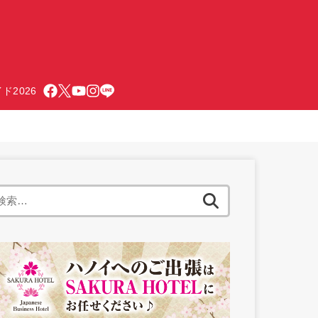
ド2026
検
索: