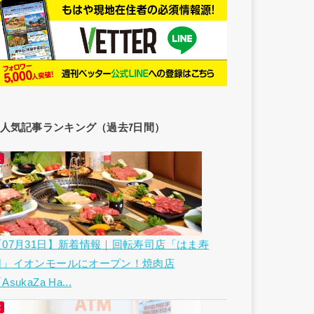
人気記事ランキング（過去7日間）
【07月31日】新着情報｜回転寿司店「はま寿
司」イオンモールにオープン！焼肉店
AsukaZa Ha...