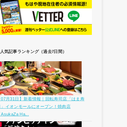
人気記事ランキング（過去7日間）
【07月31日】新着情報｜回転寿司店「はま寿
司」イオンモールにオープン！焼肉店
AsukaZa Ha...