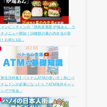
ファンビッチャンの「焼肉居酒屋 炉端あん」ラ
ンチメニュー開始！16種類の幕の内弁当が登
！お得な1品...
【新生活特集】ベトナムATMの使い方｜急にベ
トナムドンが必要になったら？ATM海外キャッ
ングで現金...