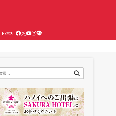
ド2026
検
索: