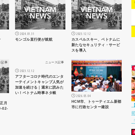
2024.01.31
2023.12.12
で
モンゴル直行便が就航
カスペルスキー、ベトナムに
新たなセキュリティ・サービ
スを導入
ス記事
ニュース記事
ニュース記事
2023.12.12
アフターコロナ時代のエンタ
ーテイメントキャンプ人気が
加速を続ける｜週末に読みた
い！ベトナム時事ネタ帳
2026.05.04
HCM市、トゥーティエム新都
正月
市に行政センター建設
02-
「