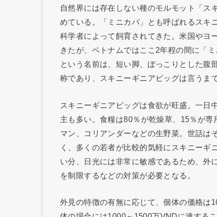
自然界には存在しない種のモルモット「ス
めている。「ミニカバ」とも呼ばれるスキニ
科学者によって飼育されてきた。米国やヨ
きたが、ベトナムではここ2年程の間に「
という名前は、短い脚、ぽっこりとした腹
称であり、スキニーギニアピッグは言うま
スキニーギニアピッグは食欲が旺盛。一日
主も多い。食糧は80％が乾燥草、15％が
マン、コリアンダーなどの生野菜。世話は
く、多くの若者が比較的気軽にスキニーギ
い分、日光には非常に敏感であるため、外
を制限するなどの対策が必要となる。
外見の特徴の有無に応じて、個体の価格は10
体の場合には1000～1500万VNDに達す