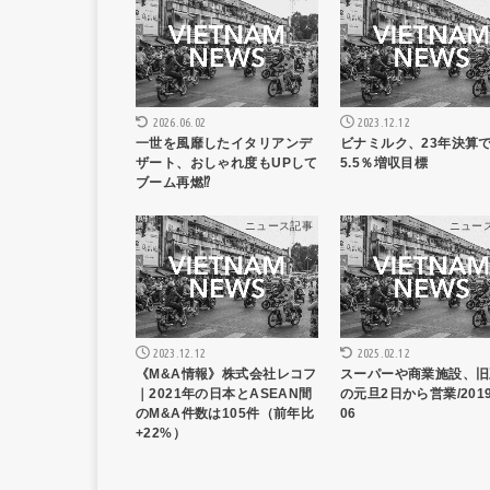
2023.12.12
2026.06.02
ビナミルク、23年決算
一世を風靡したイタリアンデ
5.5％増収目標
ザート、おしゃれ度もUPして
ブーム再燃⁉︎
ニュース記事
ニュー
2023.12.12
2025.02.12
《M&A情報》株式会社レコフ
スーパーや商業施設、旧
｜2021年の日本とASEAN間
の元旦2日から営業/2019-
のM&A件数は105件（前年比
06
+22%）