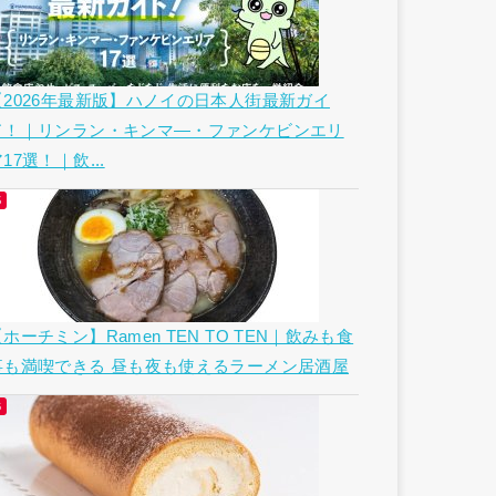
【2026年最新版】ハノイの日本人街最新ガイ
ド！｜リンラン・キンマ―・ファンケビンエリ
17選！｜飲...
ホーチミン】Ramen TEN TO TEN｜飲みも食
事も満喫できる 昼も夜も使えるラーメン居酒屋