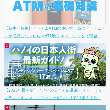
【新生活特集】ベトナムATMの使い方｜急にベトナムド
ンが必要になったら？ATM海外キャッシングで現金...
【2026年最新版】ハノイの日本人街最新ガイド！｜リ
ンラン・キンマ―・ファンケビンエリア17選！｜飲...