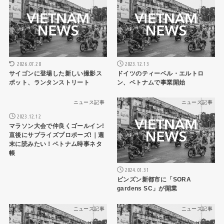
2026.07.28
2023.12.13
サイゴンに登場した新しい撮影ス
ドイツのティーベル・エルトロ
ポット、ランタンストリート
ン、ベトナムで事業開始
ニュース記事
ニュース記事
2023.12.12
マラソン大会で仲良くゴールイン!
直後にサプライズプロポーズ!｜週
末に読みたい！ベトナム時事ネタ
帳
2024.01.31
ビンズン新都市に「SORA
gardens SC」が開業
ニュース記事
ニュース記事