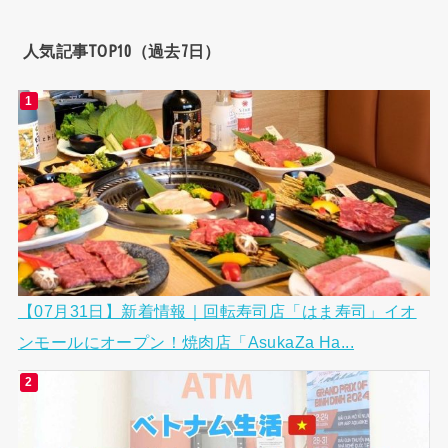
人気記事TOP10（過去7日）
【07月31日】新着情報｜回転寿司店「はま寿司」イオ
ンモールにオープン！焼肉店「AsukaZa Ha...