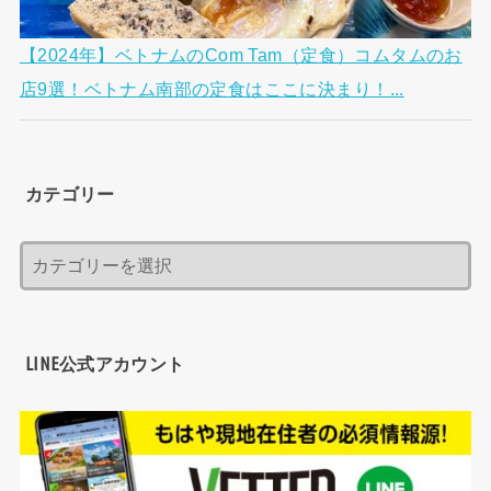
【2024年】ベトナムのCom Tam（定食）コムタムのお
店9選！ベトナム南部の定食はここに決まり！...
カテゴリー
LINE公式アカウント