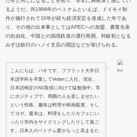
た年と同じになることを知り、非常に興味深く感じてい
るようだ。尚1996年のベトナムといえば、ドイモイ制
作が施行されて10年が経ち経済安定を達成した年であ
り、その他の出来事としてはAPECへの加盟、農業生産
の自由化、中国との国境鉄道の運行再開、邦銀初となる
みずほ銀行のハノイ支店の開設などが挙げられる。
こんにちは、バオです。フフリット大学日
Bao
本語学科を卒業してVetterに入社。現在、
日本語検定のN1取得に向けて猛勉強中。常
にポジティブで、周囲の人を楽しませたい
という性格。趣味は料理や映画鑑賞、そし
てヨガ。週末は、料理をしたりカフェにい
ったり市内をサイクリングしたりして過ご
す。日本人のベトナム愛がもっと高まるた