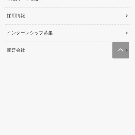
採用情報
インターンシップ募集
運営会社
Lifenesia（インドネシア生活/駐在）
PAGI PAGI POST（インドネシアニュース&ビジネス）
Beauties Việt Nam
NYジャピオン（ニューヨークの総合情報メディア）
ハワイのクーポン&予約サイト
ハワイに住む
Oahu’s Best Coupons
YOROZUYA Nhat Ban
© 2026
Vetter | ベトナム在住日本人向けメディア
All Rights
Reserved.