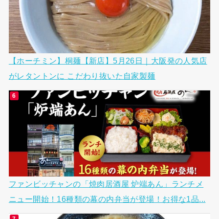
【ホーチミン】桐麺【新店】5月26日｜大阪発の人気店
がレタントンに こだわり抜いた自家製麺
ファンビッチャンの「焼肉居酒屋 炉端あん」ランチメ
ニュー開始！16種類の幕の内弁当が登場！お得な1品...