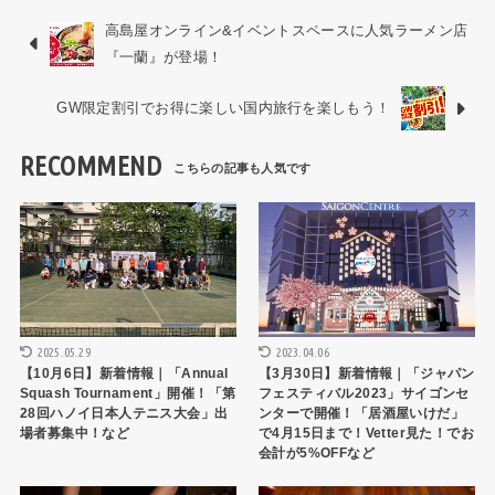
高島屋オンライン&イベントスペースに人気ラーメン店
『一蘭』が登場！
GW限定割引でお得に楽しい国内旅行を楽しもう！
RECOMMEND
トピックス
トピックス
2025.05.29
2023.04.06
【10月6日】新着情報｜「Annual
【3月30日】新着情報｜「ジャパン
Squash Tournament」開催！「第
フェスティバル2023」サイゴンセ
28回ハノイ日本人テニス大会」出
ンターで開催！「居酒屋いけだ」
場者募集中！など
で4月15日まで！Vetter見た！でお
会計が5%OFFなど