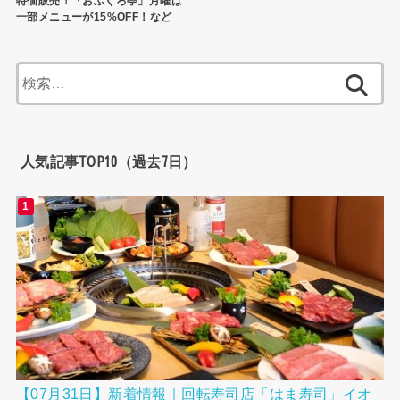
特価販売！「おふくろ亭」月曜は
一部メニューが15%OFF！など
検
索:
人気記事TOP10（過去7日）
【07月31日】新着情報｜回転寿司店「はま寿司」イオ