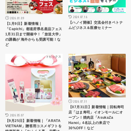
2024.07.16
2026.01.09
【ハノイ開催】交流会付きベトナ
【1月9日】新着情報｜
ムビジネス＆医療セミナー
「Capichi」都道府県名産品フェス
1月31日まで開催中！「放送大学」
の講義が 海外からも受講可能！な
ど
トピックス
トピックス
2026.07.31
【07月31日】新着情報｜回転寿司
店「はま寿司」イオンモールにオ
2026.05.07
ープン！焼肉店「AsukaZa
【9月25日】新着情報｜「ARATA
Hanoi」4名以上の来店で
VIETNAM」贈答用コスメギフトを
30%OFF！など