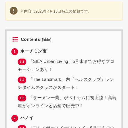
※内容は2023年4月13日時点の情報です。
Contents
[
hide
]
ホーチミン市
1
「SILA Urban Living」5月末までお得なプロ
1.1
モーションあり！
「The Landmark」内「ヘルスクラブ」ラン
1.2
チタイムのクラスがスタート！
「ラーメン一蘭」がベトナムに初上陸！高島
1.3
屋がオンラインと店舗で販売中！
ハノイ
2
「フレイザースイーツハノイ」8月末までの