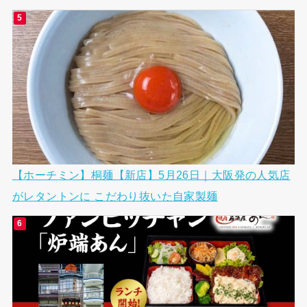
【ホーチミン】桐麺【新店】5月26日｜大阪発の人気店
がレタントンに こだわり抜いた自家製麺