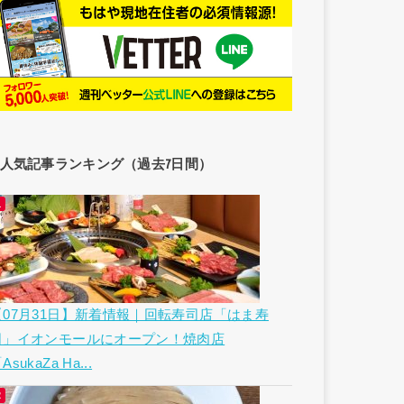
人気記事ランキング（過去7日間）
【07月31日】新着情報｜回転寿司店「はま寿
司」イオンモールにオープン！焼肉店
AsukaZa Ha...