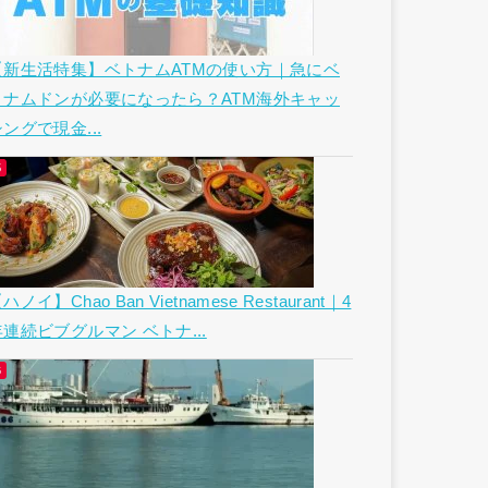
【新生活特集】ベトナムATMの使い方｜急にベ
トナムドンが必要になったら？ATM海外キャッ
ングで現金...
ハノイ】Chao Ban Vietnamese Restaurant｜4
年連続ビブグルマン ベトナ...