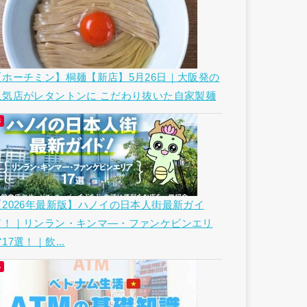
【ホーチミン】桐麺【新店】5月26日｜大阪発の
人気店がレタントンに こだわり抜いた自家製麺
【2026年最新版】ハノイの日本人街最新ガイ
ド！｜リンラン・キンマ―・ファンケビンエリ
17選！｜飲...