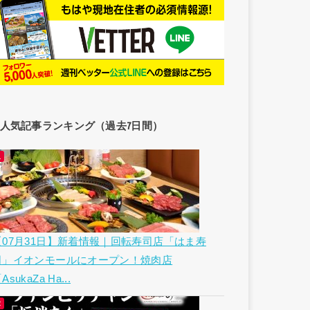
人気記事ランキング（過去7日間）
【07月31日】新着情報｜回転寿司店「はま寿
司」イオンモールにオープン！焼肉店
AsukaZa Ha...