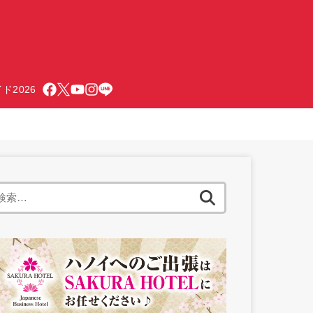
ド2026
検
索: