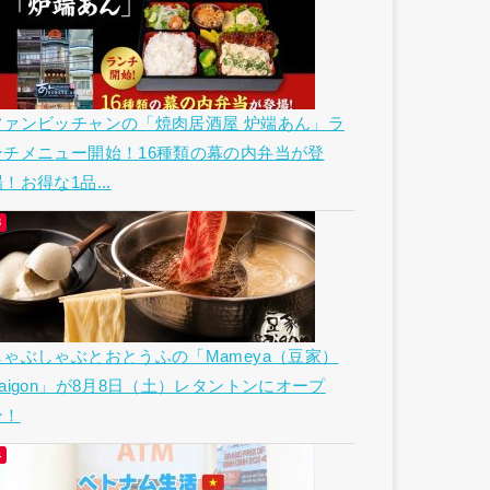
ファンビッチャンの「焼肉居酒屋 炉端あん」ラ
ンチメニュー開始！16種類の幕の内弁当が登
！お得な1品...
しゃぶしゃぶとおとうふの「Mameya（豆家）
Saigon」が8月8日（土）レタントンにオープ
ン！