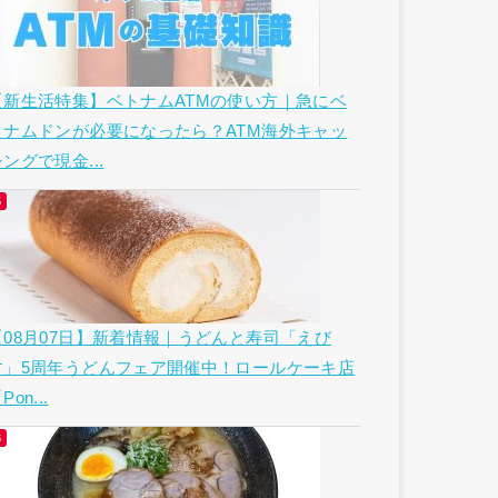
【新生活特集】ベトナムATMの使い方｜急にベ
トナムドンが必要になったら？ATM海外キャッ
ングで現金...
【08月07日】新着情報｜うどんと寿司「えび
す」5周年うどんフェア開催中！ロールケーキ店
Pon...