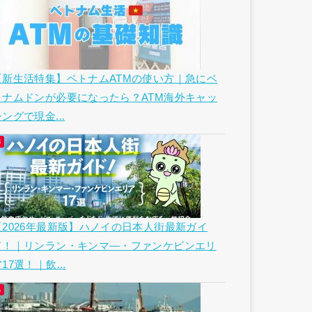
【新生活特集】ベトナムATMの使い方｜急にベ
トナムドンが必要になったら？ATM海外キャッ
ングで現金...
【2026年最新版】ハノイの日本人街最新ガイ
ド！｜リンラン・キンマ―・ファンケビンエリ
17選！｜飲...