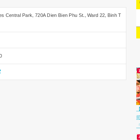
 Central Park, 720A Dien Bien Phu St., Ward 22, Binh T
0
「