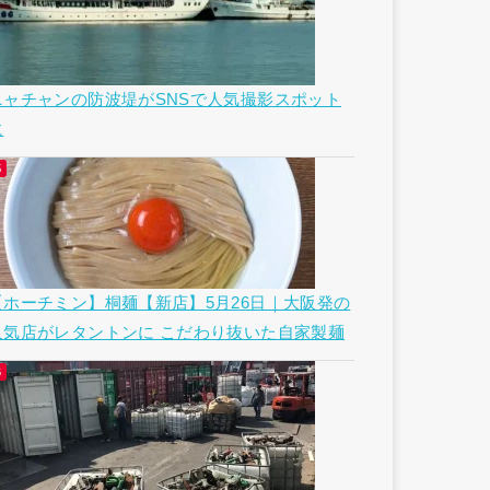
ニャチャンの防波堤がSNSで人気撮影スポット
に
【ホーチミン】桐麺【新店】5月26日｜大阪発の
人気店がレタントンに こだわり抜いた自家製麺