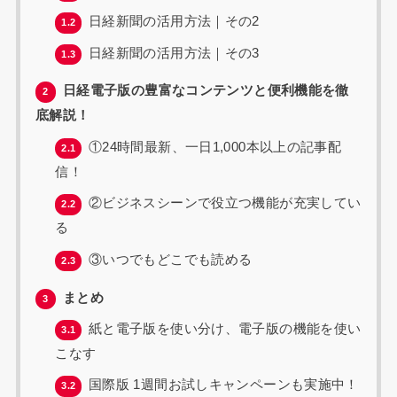
日経新聞の活用方法｜その2
1.2
日経新聞の活用方法｜その3
1.3
日経電子版の豊富なコンテンツと便利機能を徹
2
底解説！
①24時間最新、一日1,000本以上の記事配
2.1
信！
②ビジネスシーンで役立つ機能が充実してい
2.2
る
③いつでもどこでも読める
2.3
まとめ
3
紙と電子版を使い分け、電子版の機能を使い
3.1
こなす
国際版 1週間お試しキャンペーンも実施中！
3.2