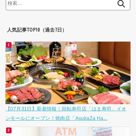
索:
人気記事TOP10（過去7日）
【07月31日】新着情報｜回転寿司店「はま寿司」イオ
ンモールにオープン！焼肉店「AsukaZa Ha...