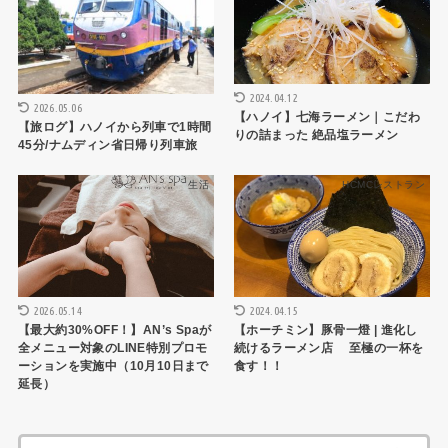
2024.04.12
2026.05.06
【ハノイ】七海ラーメン｜こだわ
【旅ログ】ハノイから列車で1時間
りの詰まった 絶品塩ラーメン
45分/ナムディン省日帰り列車旅
生活
HCMCレストラン
2026.05.14
2024.04.15
【最大約30%OFF！】AN’s Spaが
【ホーチミン】豚骨一燈 | 進化し
全メニュー対象のLINE特別プロモ
続けるラーメン店 至極の一杯を
ーションを実施中（10月10日まで
食す！！
延長）
検