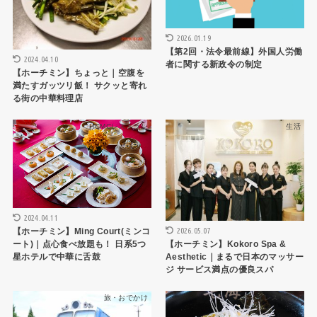
2026.01.19
【第2回・法令最前線】外国人労働
2024.04.10
者に関する新政令の制定
【ホーチミン】ちょっと｜空腹を
満たすガッツリ飯！ サクッと寄れ
る街の中華料理店
HCMCレストラン
生活
2024.04.11
2026.05.07
【ホーチミン】Ming Court(ミンコ
【ホーチミン】Kokoro Spa &
ート)｜点心食べ放題も！ 日系5つ
Aesthetic｜まるで日本のマッサー
星ホテルで中華に舌鼓
ジ サービス満点の優良スパ
旅・おでかけ
ハノイレストラン