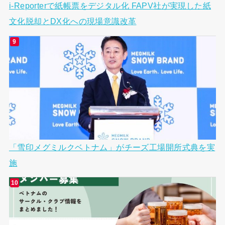
i-Reporterで紙帳票をデジタル化 FAPV社が実現した紙
文化脱却とDX化への現場意識改革
「雪印メグミルクベトナム」がチーズ工場開所式典を実
施