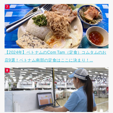
【2024年】ベトナムのCom Tam（定食）コムタムのお
店9選！ベトナム南部の定食はここに決まり！...