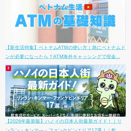
【新生活特集】ベトナムATMの使い方｜急にベトナムド
ンが必要になったら？ATM海外キャッシングで現金...
【2026年最新版】ハノイの日本人街最新ガイド！｜リ
ンラン・キンマ―・ファンケビンエリア17選！｜飲...