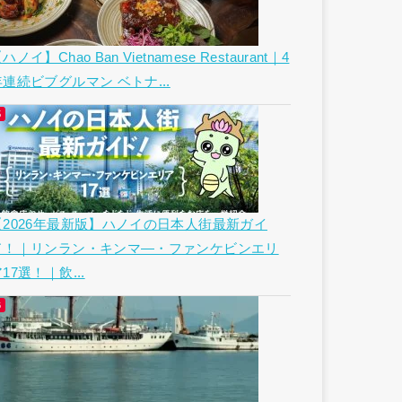
ハノイ】Chao Ban Vietnamese Restaurant｜4
年連続ビブグルマン ベトナ...
【2026年最新版】ハノイの日本人街最新ガイ
ド！｜リンラン・キンマ―・ファンケビンエリ
17選！｜飲...