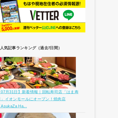
人気記事ランキング（過去7日間）
【07月31日】新着情報｜回転寿司店「はま寿
司」イオンモールにオープン！焼肉店
AsukaZa Ha...