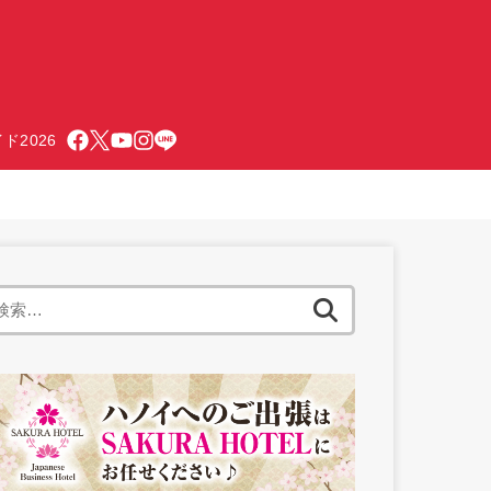
ド2026
検
索: