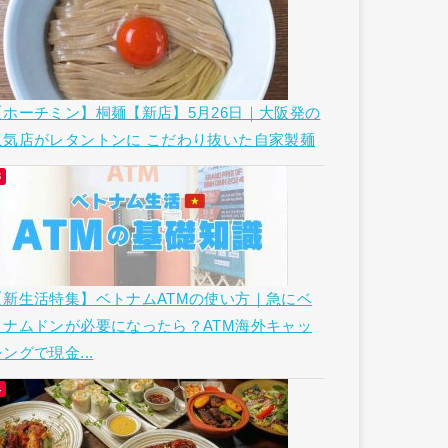
【ホーチミン】桐麺【新店】5月26日｜大阪発の
人気店がレタントンに こだわり抜いた自家製麺
【新生活特集】ベトナムATMの使い方｜急にベ
トナムドンが必要になったら？ATM海外キャッ
ングで現金...