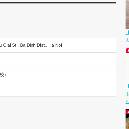
u Giai St., Ba Dinh Dist., Ha Noi
休校）
シ