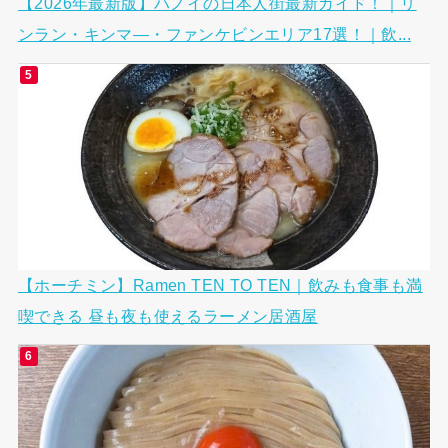
【2026年最新版】ハノイの日本人街最新ガイド！｜リ
ンラン・キンマ―・ファンケビンエリア17選！｜飲...
【ホーチミン】Ramen TEN TO TEN｜飲みも食事も満
喫できる 昼も夜も使えるラーメン居酒屋