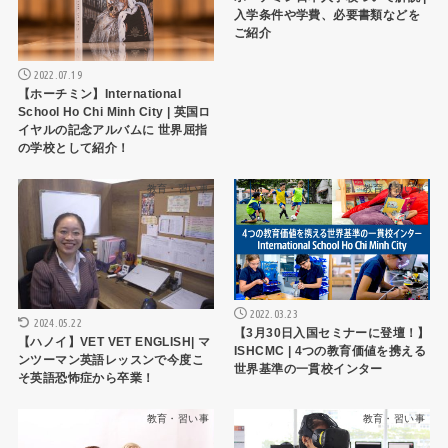
入学条件や学費、必要書類などを
ご紹介
2022.07.19
【ホーチミン】International
School Ho Chi Minh City | 英国ロ
イヤルの記念アルバムに 世界屈指
の学校として紹介！
教育・習い事
教育・習い事
2022.03.23
2024.05.22
【3月30日入国セミナーに登壇！】
【ハノイ】VET VET ENGLISH| マ
ISHCMC | 4つの教育価値を携える
ンツーマン英語レッスンで今度こ
世界基準の一貫校インター
そ英語恐怖症から卒業！
教育・習い事
教育・習い事