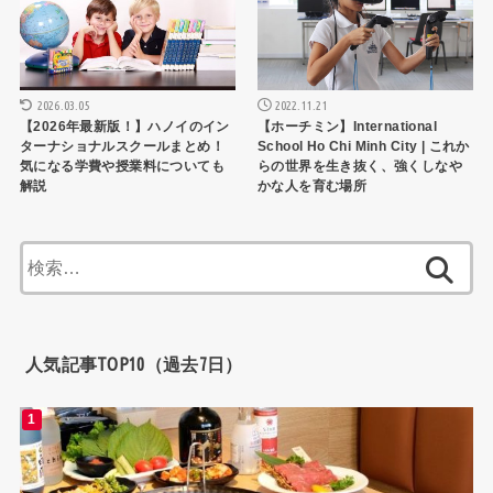
2026.03.05
2022.11.21
【2026年最新版！】ハノイのイン
【ホーチミン】International
ターナショナルスクールまとめ！
School Ho Chi Minh City | これか
気になる学費や授業料についても
らの世界を生き抜く、強くしなや
解説
かな人を育む場所
検
索:
人気記事TOP10（過去7日）