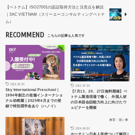
【ベトナム】ISO27001の認証取得方法と注意点を解説
｜3AC VIETNAM（スリーエーコンサルティングベトナ
ム）
RECOMMEND
学校
教育・習い事
2026.05.05
2022.07.04
Sky International Preschool｜
【7⽉13、20、27日無料開催】ベ
1994年創立の老舗インターナショ
トナム製造現場で働く、外国人材
ナル幼稚園｜2025年4月までの登
の日本語会話能力向上に向けたウ
録で特別奨学金あり（ハノイ）
ェビナーを開催
教育・習い事
教育・習い事
2024.04.02
ホーチミン日本人学校ついて解説 |