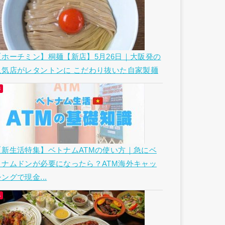
【ホーチミン】桐麺【新店】5月26日｜大阪発の
人気店がレタントンに こだわり抜いた自家製麺
【新生活特集】ベトナムATMの使い方｜急にベ
トナムドンが必要になったら？ATM海外キャッ
ングで現金...