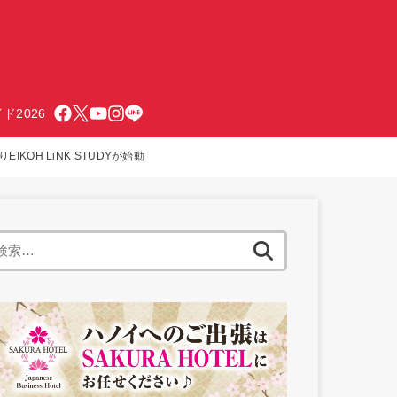
ド2026
OH LiNK STUDYが始動
検
索: