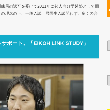
練局の認可を受けて2011年に邦人向け学習塾として開
」の理念の下、一般入試、帰国生入試問わず、多くの合
ート。「EIKOH LiNK STUDY」