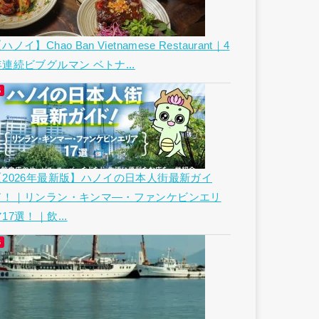
ハノイ】Chao Ban Vietnamese Restaurant｜4
年連続ビブグルマン ベトナ...
【2026年最新版】ハノイの日本人街最新ガイ
ド！｜リンラン・キンマ―・ファンケビンエリ
17選！｜飲...