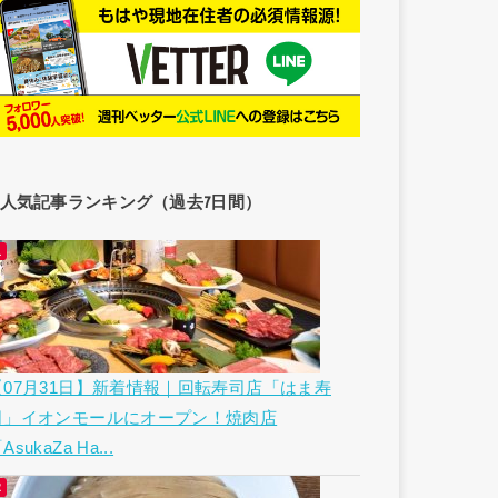
人気記事ランキング（過去7日間）
【07月31日】新着情報｜回転寿司店「はま寿
司」イオンモールにオープン！焼肉店
AsukaZa Ha...