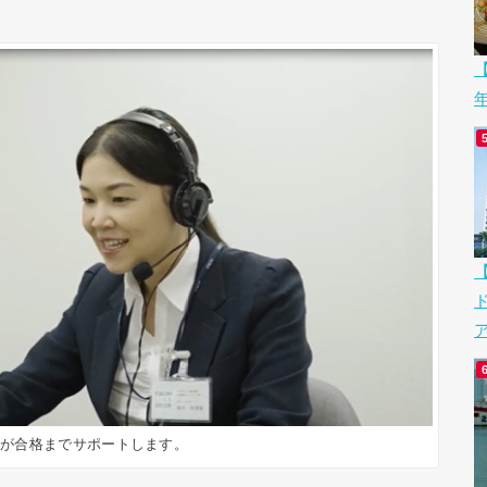
【
ア
師が合格までサポートします。