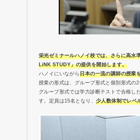
栄光ゼミナールハノイ校では、さらに高水準な
LiNK STUDY」の提供を開始します。
ハノイにいながら
日本の一流の講師の授業
授業の形式は、グループ形式と個別形式の2
グループ形式では学力診断テストで合格し
す。定員は15名となり、
少人数体制でレベ