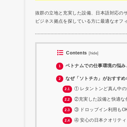
抜群の立地と充実した設備、日本語対応の
ビジネス拠点を探している方に最適なオフ
Contents
[
hide
]
ベトナムでの仕事環境の悩み
1
なぜ「ソトチカ」がおすすめ
2
① レタントンど真ん中
2.1
②充実した設備と快適な
2.2
③ ドロップイン利用もO
2.3
④ 安心の日本クオリティ
2.4