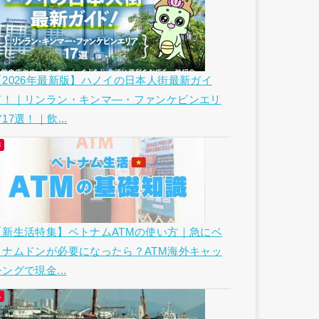
【2026年最新版】ハノイの日本人街最新ガイ
ド！｜リンラン・キンマ―・ファンケビンエリ
17選！｜飲...
【新生活特集】ベトナムATMの使い方｜急にベ
トナムドンが必要になったら？ATM海外キャッ
ングで現金...