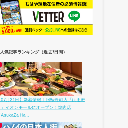
人気記事ランキング（過去7日間）
【07月31日】新着情報｜回転寿司店「はま寿
司」イオンモールにオープン！焼肉店
AsukaZa Ha...