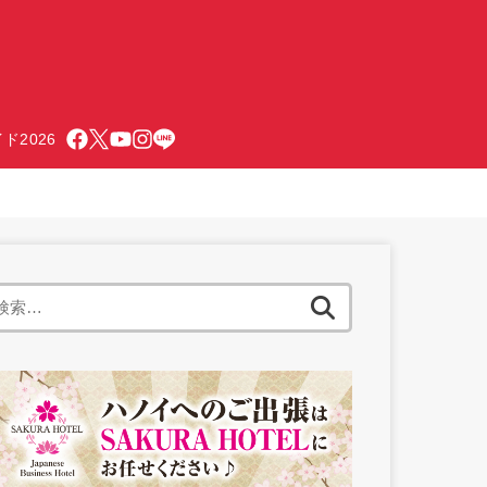
ド2026
検
索: