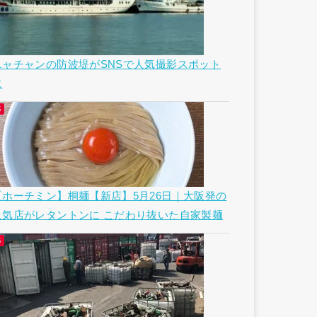
ニャチャンの防波堤がSNSで人気撮影スポット
に
【ホーチミン】桐麺【新店】5月26日｜大阪発の
人気店がレタントンに こだわり抜いた自家製麺