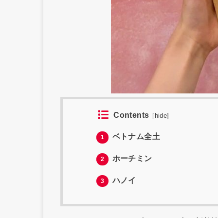
Contents
[
hide
]
ベトナム全土
1
ホーチミン
2
ハノイ
3