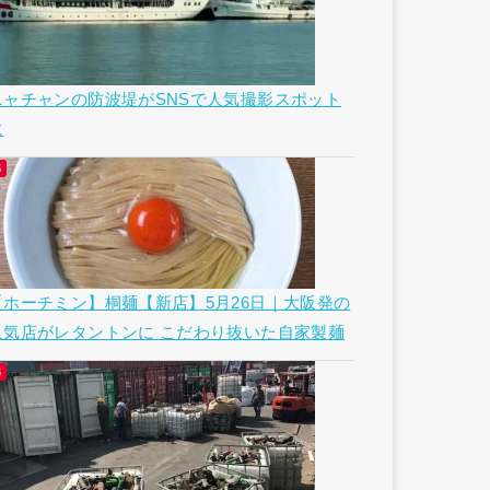
ニャチャンの防波堤がSNSで人気撮影スポット
に
【ホーチミン】桐麺【新店】5月26日｜大阪発の
人気店がレタントンに こだわり抜いた自家製麺