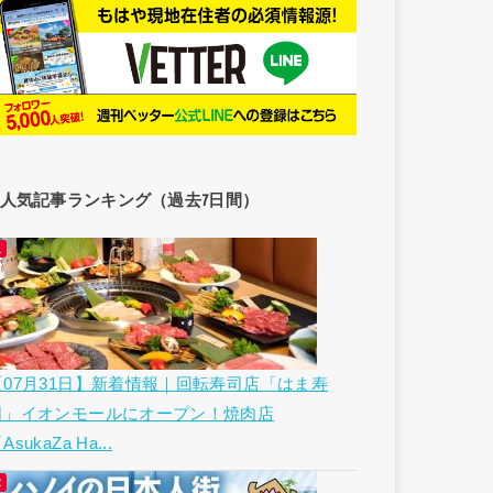
人気記事ランキング（過去7日間）
【07月31日】新着情報｜回転寿司店「はま寿
司」イオンモールにオープン！焼肉店
AsukaZa Ha...