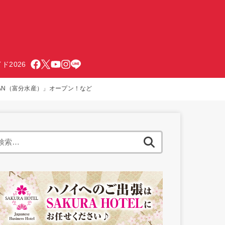
ド2026
SUISAN（富分水産）」オープン！など
検
索: