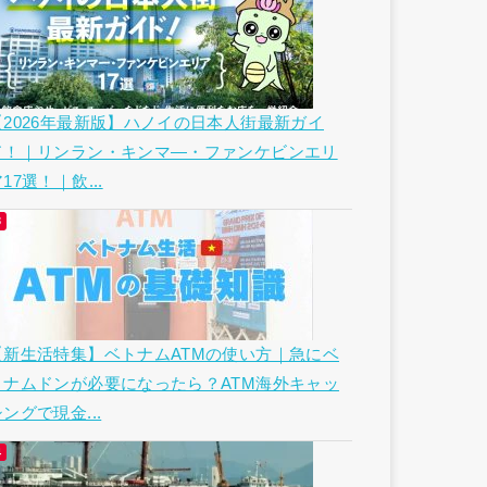
【2026年最新版】ハノイの日本人街最新ガイ
ド！｜リンラン・キンマ―・ファンケビンエリ
17選！｜飲...
【新生活特集】ベトナムATMの使い方｜急にベ
トナムドンが必要になったら？ATM海外キャッ
ングで現金...