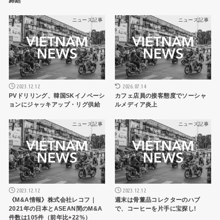
締結
ニュース記事
ニュース記事
2023.12.12
2026.07.14
PVドリリング、韓国SKイノベーシ
カフェ店員の接客態度でソーシャ
ョンにジャッキアップ・リグ供給
ルメディア炎上
ニュース記事
ニュース記事
2023.12.12
2023.12.12
《M&A情報》株式会社レコフ｜
週末は骨董品コレクターのハブ
2021年の日本とASEAN間のM&A
で、コーヒーを片手に宝探し!
件数は105件（前年比+22%）