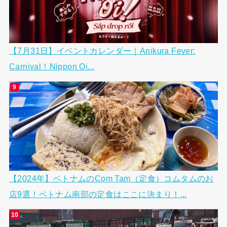
【7月31日】イベントカレンダー｜Anikura Fever:
Carnival！Nippon Oi...
【2024年】ベトナムのCom Tam（定食）コムタムのお
店9選！ベトナム南部の定食はここに決まり！...