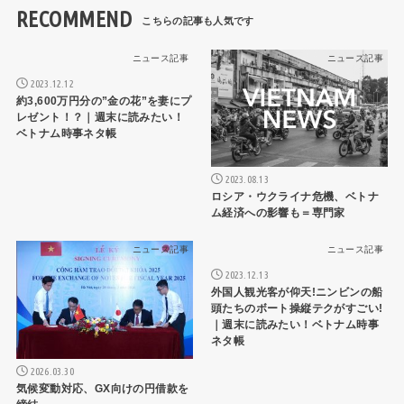
RECOMMEND
ニュース記事
ニュース記事
2023.12.12
約3,600万円分の”金の花”を妻にプ
レゼント！？｜週末に読みたい！
ベトナム時事ネタ帳
2023.08.13
ロシア・ウクライナ危機、ベトナ
ム経済への影響も＝専門家
ニュース記事
ニュース記事
2023.12.13
外国人観光客が仰天!ニンビンの船
頭たちのボート操縦テクがすごい!
｜週末に読みたい！ベトナム時事
ネタ帳
2026.03.30
気候変動対応、GX向けの円借款を