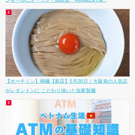
ンモールにオープン！焼肉店「AsukaZa Ha...
【ホーチミン】桐麺【新店】5月26日｜大阪発の人気店
がレタントンに こだわり抜いた自家製麺