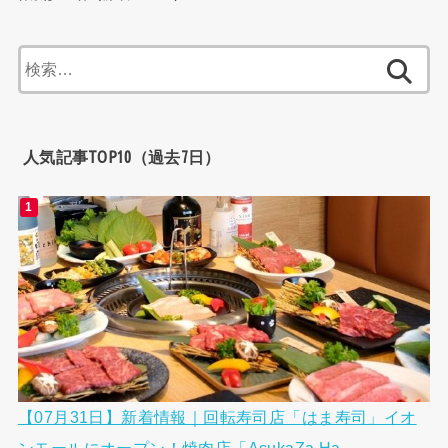
検
索:
人気記事TOP10（過去7日）
【07月31日】新着情報｜回転寿司店「はま寿司」イオ