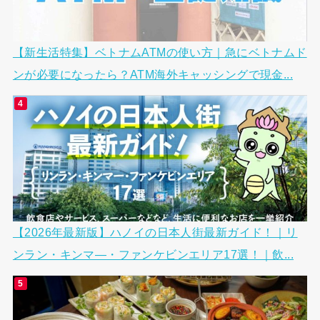
【新生活特集】ベトナムATMの使い方｜急にベトナムド
ンが必要になったら？ATM海外キャッシングで現金...
【2026年最新版】ハノイの日本人街最新ガイド！｜リ
ンラン・キンマ―・ファンケビンエリア17選！｜飲...