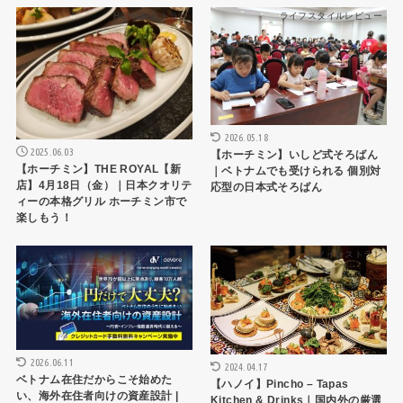
HCMCレストラン
ライフスタイルレビュー
2026.05.18
2025.06.03
【ホーチミン】いしど式そろばん
【ホーチミン】THE ROYAL【新
｜ベトナムでも受けられる 個別対
店】4月18日（金）｜日本クオリテ
応型の日本式そろばん
ィーの本格グリル ホーチミン市で
楽しもう！
生活
ハノイレストラン
2026.06.11
2024.04.17
ベトナム在住だからこそ始めた
【ハノイ】Pincho – Tapas
い、海外在住者向けの資産設計 |
Kitchen & Drinks｜国内外の厳選