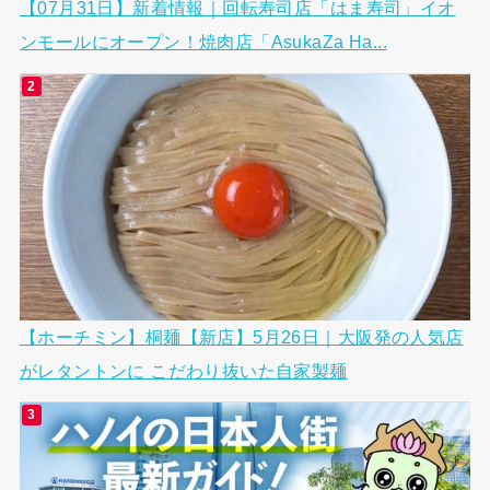
【07月31日】新着情報｜回転寿司店「はま寿司」イオ
ンモールにオープン！焼肉店「AsukaZa Ha...
【ホーチミン】桐麺【新店】5月26日｜大阪発の人気店
がレタントンに こだわり抜いた自家製麺