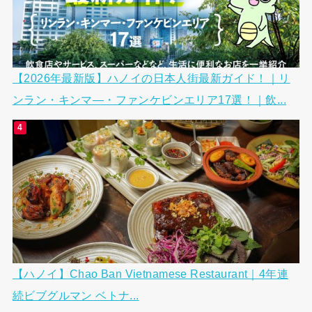
【2026年最新版】ハノイの日本人街最新ガイド！｜リ
ンラン・キンマ―・ファンケビンエリア17選！｜飲...
【ハノイ】Chao Ban Vietnamese Restaurant｜4年連
続ビブグルマン ベトナ...