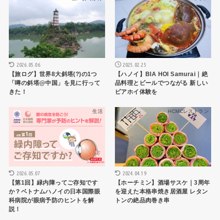
2026.05.06
2025.02.25
【旅ログ】世界8大斜塔(?)の1つ
【ハノイ】BIA HOI Samurai｜絶
「噂の斜塔@中国」を見に行って
品料理とビールでつながる 新しい
きた！
ビアホイ体験を
生活
HCMCレストラン
2026.05.07
2024.04.19
【第1回】緑内障ってご存知です
【ホーチミン】酒場サスケ｜3周年
か？ベトナムハノイの日本国際眼
を迎えた本格串焼き居酒屋 レタン
科病院が眼病予防のヒントを解
トンの絶品肉巻き串
説！