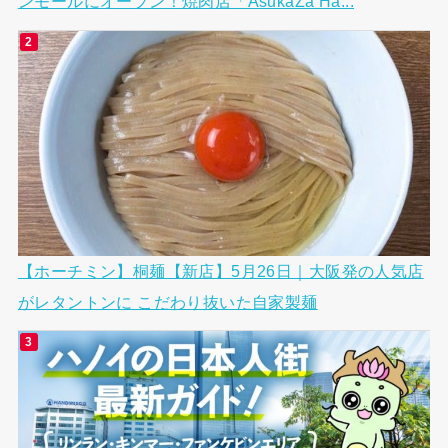
ンモールにオープン！焼肉店「AsukaZa Ha...
【ホーチミン】桐麺【新店】5月26日｜大阪発の人気店
がレタントンに こだわり抜いた自家製麺