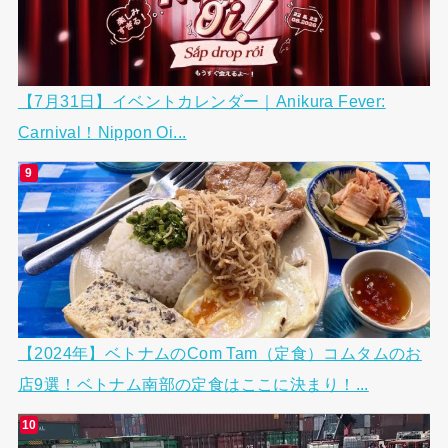
【7月31日】イベントカレンダー｜Anikura Fever:
Carnival！Nippon Oi...
【2024年】ベトナムのCom Tam（定食）コムタムのお
店9選！ベトナム南部の定食はここに決まり！...