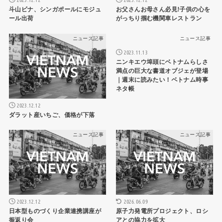
斗山ビナ、シンガポールにモジュ
お父さんお母さん必見!子供の心を
ール出荷
がっちり掴む機関車レストラン
ニュース記事
ニュース記事
2023.11.13
ニンキエウ埠頭にベトナムらしさ
満点の巨大な書道オブジェが登場
｜週末に読みたい！ベトナム時事
ネタ帳
2023.12.12
ダラット産いちご、価格が下落
ニュース記事
ニュース記事
2023.12.12
2026.06.09
日本型ものづくり企業連携講座が
原子力発電所プロジェクト、ロシ
振返り会
アとの協力を拡大