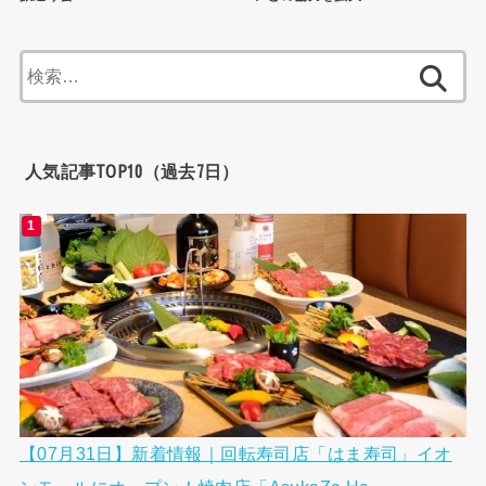
検
索:
人気記事TOP10（過去7日）
【07月31日】新着情報｜回転寿司店「はま寿司」イオ