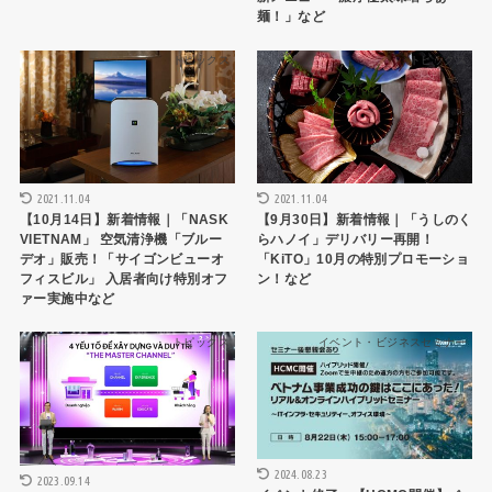
麺！」など
トピックス
トピックス
2021.11.04
2021.11.04
【10月14日】新着情報｜「NASK
【9月30日】新着情報｜「うしのく
VIETNAM」 空気清浄機「ブルー
らハノイ」デリバリー再開！
デオ」販売！「サイゴンビューオ
「KiTO」10月の特別プロモーショ
フィスビル」 入居者向け特別オフ
ン！など
ァー実施中など
トピックス
イベント・ビジネスセミナー
2024.08.23
2023.09.14