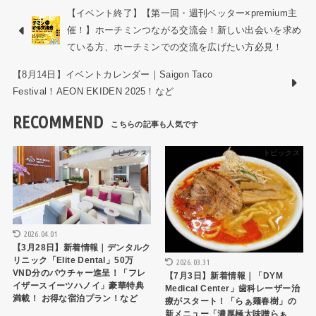
【イベント終了】【第一回・週刊ベッター×premium主
催！】ホーチミンつながる交流会！新しい出会いを求め
ている方、ホーチミンでの交流を広げたい方必見！
【8月14日】イベントカレンダー｜Saigon Taco
Festival！AEON EKIDEN 2025！など
RECOMMEND
トピックス
トピックス
2026.04.01
【3月28日】新着情報｜デンタルク
リニック「Elite Dental」50万
2026.03.31
VND分のバウチャー進呈！「フレ
【7月3日】新着情報｜「DYM
イザースイーツハノイ」豪華特典
Medical Center」歯科レーザー治
満載！ お得な宿泊プラン！など
療がスタート！「らぁ麺春樹」の
新メニュー「濃厚極太味噌らぁ