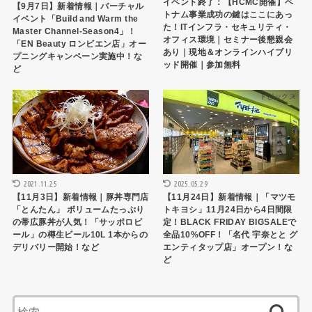
イベント終了：【HCMC開催】ベ
【9月7日】新着情報｜バーチャル
トナム事業成功の鍵はここにあっ
イベント「Build and Warm the
た！ITインフラ・セキュリティ・
Master Channel-Season4」！
オフィス環境｜セミナー後懇親会
「EN Beauty ロンビエン店」オー
あり｜現地＆オンラインハイブリ
プニングキャンペーン実施中！な
ッド開催｜参加無料
ど
トピックス
トピックス
2021.11.25
2025.05.29
【11月3日】新着情報｜豚丼専門店
【11月24日】新着情報｜「マツモ
「とんたん」 ボリュームたっぷり
トキヨシ」11月24日から4日間限
の帯広豚丼が人気！「サッポロビ
定！BLACK FRIDAY BIGSALEで
ール」の樽生ビール10L 1本からの
全品10%OFF！「名代 宇奈とと グ
デリバリー開始！など
エンティタップ店」オープン！な
ど
検