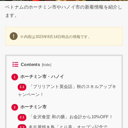
ベトナムのホーチミン市やハノイ市の新着情報を紹介し
ます。
※内容は2025年8月14日時点の情報です。
Contents
[
hide
]
ホーチミン市・ハノイ
1
「ブリリアント英会話」秋のスキルアップキ
1.1
ャンペーン！
ホーチミン市
2
「金沢食堂 和の膳」お会計から10%OFF！
2.1
名古屋焼き鳥「とり喜」オープン記念で
2.2