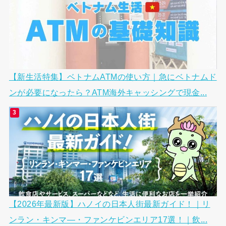
【新生活特集】ベトナムATMの使い方｜急にベトナムド
ンが必要になったら？ATM海外キャッシングで現金...
【2026年最新版】ハノイの日本人街最新ガイド！｜リ
ンラン・キンマ―・ファンケビンエリア17選！｜飲...