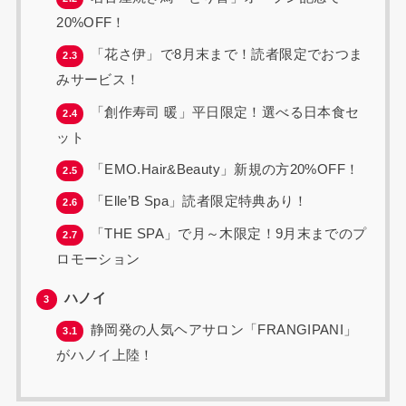
20%OFF！
「花さ伊」で8月末まで！読者限定でおつま
2.3
みサービス！
「創作寿司 暖」平日限定！選べる日本食セ
2.4
ット
「EMO.Hair&Beauty」新規の方20%OFF！
2.5
「Elle’B Spa」読者限定特典あり！
2.6
「THE SPA」で月～木限定！9月末までのプ
2.7
ロモーション
ハノイ
3
静岡発の人気ヘアサロン「FRANGIPANI」
3.1
がハノイ上陸！