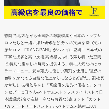
静岡で,地方ながら全国版の雑誌特集や日本のトップサ
ロンたちと一緒に海外研修など,数々の実績を持つ実力
派サロン「FRANGIPANI」がハノイに登場！ 日本式の
丁寧な接客と高い技術,高級感あふれる落ち着いた空間
で,特別な癒やしの時間を提供する。特に人気なのはカ
ラーメニュー。髪や頭皮に優しい薬剤を使用し,理想の
色味をかなえる自然な仕上がりになると好評だ。副社長
が常駐し,技術監修をし「高級店を最良の価格で」をコ
ンセプトに日本人&ベトナム人トップスタイリストと日
本語通訳2名が在籍。今ならお得な3点セット「カット
+カラー+トリートメント」が,ベトナム人施術120万