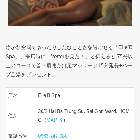
静かな空間でゆったりしたひとときを過ごせる「Elle’B
Spa」。来店時に「Vetterを見た！」と伝えると,75分以
上のコースで首・肩または足マッサージ15分延長+ハー
ブ足湯をプレゼント。
店名
Elle’B Spa
30/2 Hai Ba Trung St., Sai Gon Ward, HCM
住所
C（
MAP
）
電話番号
0963-247-088