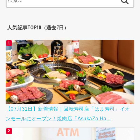
索:
人気記事TOP10（過去7日）
【07月31日】新着情報｜回転寿司店「はま寿司」イオ
ンモールにオープン！焼肉店「AsukaZa Ha...