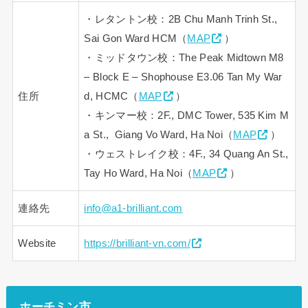
・レタントン校：2B Chu Manh Trinh St.,
Sai Gon Ward HCM（
MAP
）
・ミッドタウン校：The Peak Midtown M8
– Block E – Shophouse E3.06 Tan My War
住所
d, HCMC（
MAP
）
・キンマー校：2F., DMC Tower, 535 Kim M
a St., Giang Vo Ward, Ha Noi（
MAP
）
・ウェストレイク校：4F., 34 Quang An St.,
Tay Ho Ward, Ha Noi（
MAP
）
連絡先
info@a1-brilliant.com
Website
https://brilliant-vn.com/
ホーチミン市