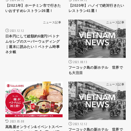
【2021年】ホーチミン市で行きた
【2020年】ハノイで絶対行きたい
いおすすめレストラン26選！
レストラン41選！
ニュース記事
ニュース記事
2023.12.12
日本円にして総額約6億円!ベトナ
ムセレブのスーパーウェディング
｜週末に読みたい！ベトナム時事
ネタ帳
2023.08.13
フーコック島の新ホテル 世界で
も大注目
飲食・グルメ情報
ニュース記事
2023.05.08
2023.12.12
高島屋オンライン&イベントスペー
フーコック島の新ホテル 世界で