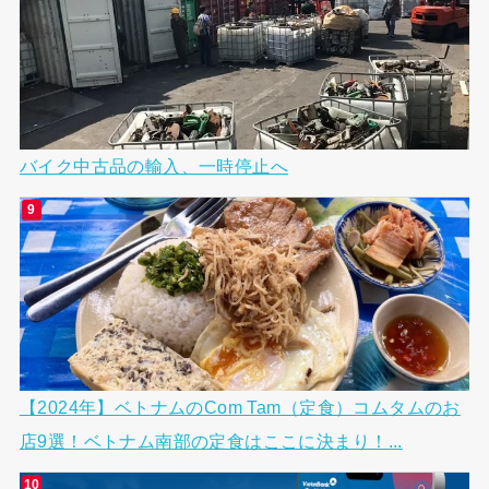
バイク中古品の輸入、一時停止へ
【2024年】ベトナムのCom Tam（定食）コムタムのお
店9選！ベトナム南部の定食はここに決まり！...