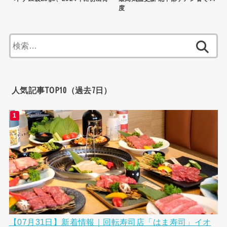
度
検
索:
人気記事TOP10（過去7日）
【07月31日】新着情報｜回転寿司店「はま寿司」イオ