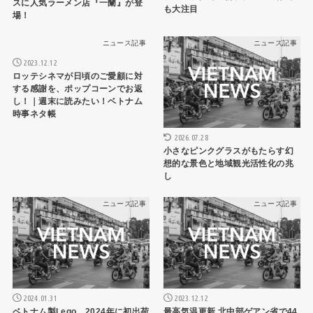
スに人気ラーメン店『一蘭』が登
も大注目
場！
ニュース記事
ニュース記事
2023.12.12
ロッテシネマが日頃のご愛顧に対
する感謝を、ポップコーンでお返
し！｜週末に読みたい！ベトナム
時事ネタ帳
2026.07.28
小さなピンクグラスがもたらす幻
想的な景色と地域観光活性化の兆
し
ニュース記事
ニュース記事
2024.01.31
2023.12.12
ベトナム製Lego、2024年に初出荷
最高気温更新 北中部ゲアン省で44