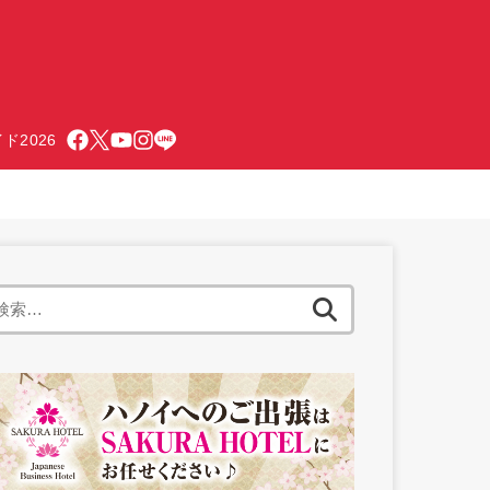
ド2026
検
索: