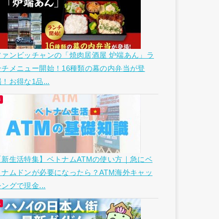
ファンビッチャンの「焼肉居酒屋 炉端あん」ラ
ンチメニュー開始！16種類の幕の内弁当が登
！お得な1品...
【新生活特集】ベトナムATMの使い方｜急にベ
トナムドンが必要になったら？ATM海外キャッ
ングで現金...