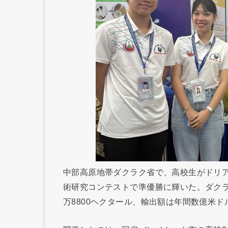
中部高原地帯ダクラク省で、高校生がドリ
術研究コンテストで準優勝に輝いた。ダク
万8800ヘクタール、輸出額は年間数億米