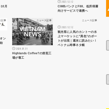
2023.12.12
10月
CIMBバンクとF88、低所得層
向けサービスで連携へ
ス記事
ニュース記事
ニュース記事
2023.12.12
観光客に人気のカントーの水
上マーケットに”異色”のボー
オン
トが出現｜週末に読みたい！
始
ベトナム時事ネタ帳
2024.01.31
Highlands Coffee?の焙煎工
場が着工