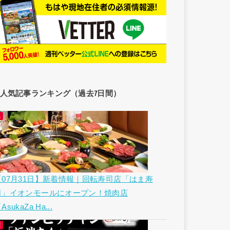
人気記事ランキング（過去7日間）
【07月31日】新着情報｜回転寿司店「はま寿
司」イオンモールにオープン！焼肉店
AsukaZa Ha...