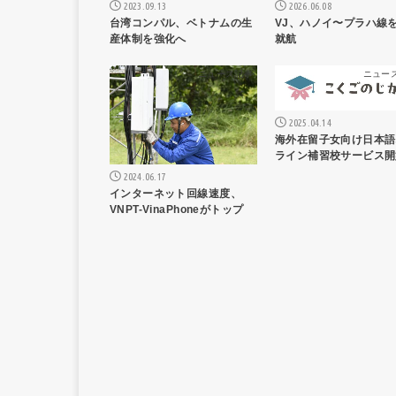
2026.06.08
2023.09.13
VJ、ハノイ〜プラハ線を
台湾コンパル、ベトナムの生
就航
産体制を強化へ
ニュース記事
ニュー
2025.04.14
海外在留子女向け日本語
ライン補習校サービス開
2024.06.17
インターネット回線速度、
VNPT-VinaPhoneがトップ