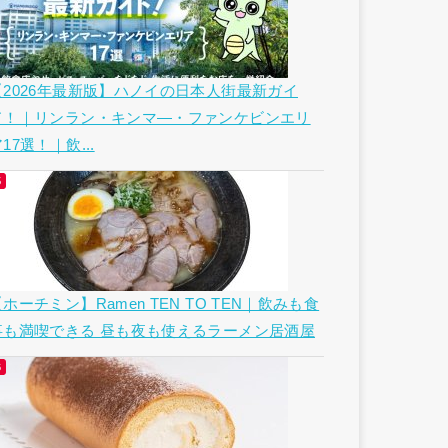
【2026年最新版】ハノイの日本人街最新ガイ
ド！｜リンラン・キンマ―・ファンケビンエリ
17選！｜飲...
ホーチミン】Ramen TEN TO TEN｜飲みも食
事も満喫できる 昼も夜も使えるラーメン居酒屋