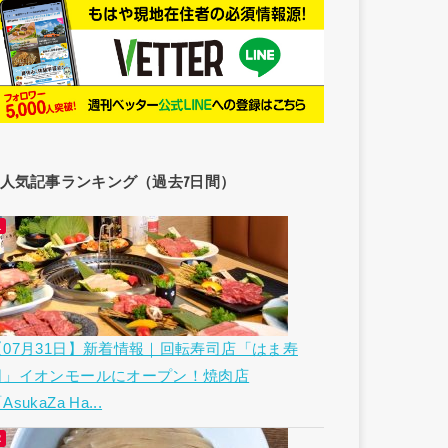
人気記事ランキング（過去7日間）
【07月31日】新着情報｜回転寿司店「はま寿
司」イオンモールにオープン！焼肉店
AsukaZa Ha...