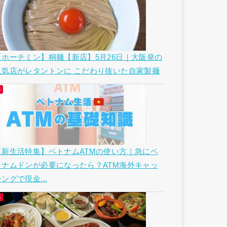
【ホーチミン】桐麺【新店】5月26日｜大阪発の
人気店がレタントンに こだわり抜いた自家製麺
【新生活特集】ベトナムATMの使い方｜急にベ
トナムドンが必要になったら？ATM海外キャッ
ングで現金...