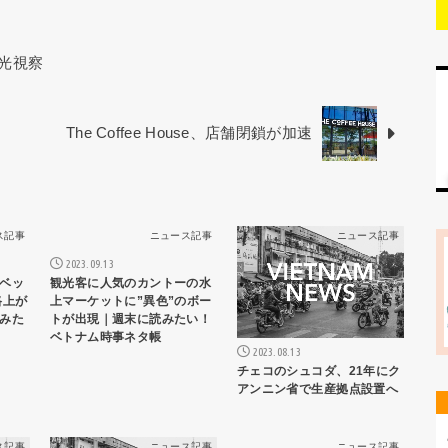
光視察
The Coffee House、店舗閉鎖が加速
ス記事
ニュース記事
ニュース記事
2023.09.13
ベッ
観光客に人気のカントーの水
路上が
上マーケットに”異色”のボー
みた
トが出現｜週末に読みたい！
ベトナム時事ネタ帳
2023.08.13
チェコのシュコダ、21年にク
アンニン省で生産拠点設置へ
ス記事
ニュース記事
ニュース記事