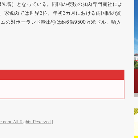
43％増）となっている。同国の複数の豚肉専門商社によ
、家禽肉では世界3位。年初3カ月における両国間の貿
ナムの対ポーランド輸出額は約6億9500万米ドル、輸入
r.com. All Rights Reserved.]