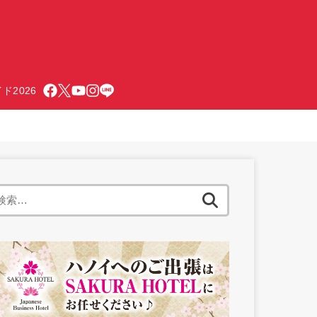
ド2026
検
索: