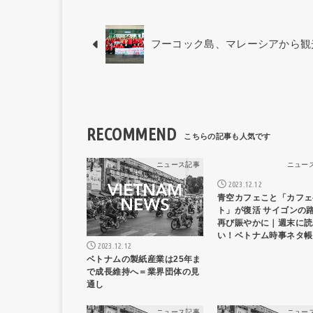
フーコック島、マレーシアから観
RECOMMEND
ニュース記事
ニュー
2023.12.12
青空カフェこと「カフェ
ト」が復活 サイゴンの
再び賑やかに｜週末に読
い！ベトナム時事ネタ帳
2023.12.12
ベトナムの製紙産業は25年ま
で成長維持へ＝業界団体の見
通し
ニュース記事
ニュー