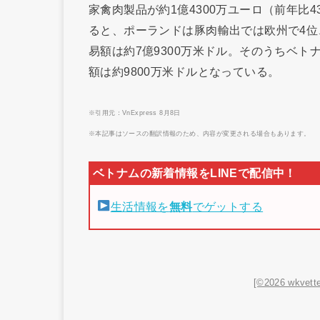
家禽肉製品が約1億4300万ユーロ（前年比
ると、ポーランドは豚肉輸出では欧州で4位
易額は約7億9300万米ドル。そのうちベト
額は約9800万米ドルとなっている。
※引用元：VnExpress 8月8日
※本記事はソースの翻訳情報のため、内容が変更される場合もあります。
生活情報を
無料
でゲットする
[©2026 wkvette