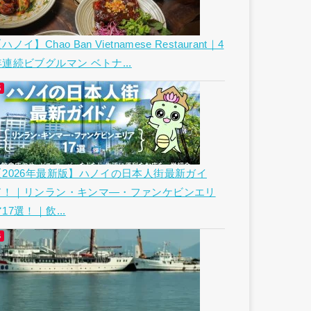
ハノイ】Chao Ban Vietnamese Restaurant｜4
年連続ビブグルマン ベトナ...
【2026年最新版】ハノイの日本人街最新ガイ
ド！｜リンラン・キンマ―・ファンケビンエリ
17選！｜飲...