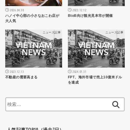
2026.04.30
2023.12.12
ハノイ中心部の小さなおこわ店が
BtoB向け観光見本市が開催
大人気
ニュース記事
ニュース記事
2023.12.13
2024.01.31
不動産の需要高まる
FPT、海外市場で売上10億米ドル
を達成
検
索:
人気記事TOP10（過去7日）