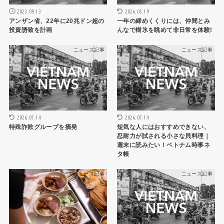
2023.09.13
2026.05.19
アンザン省、22年に20兆ドン超の
一年の締めくくりには、仲間とみ
投資誘致を計画
んなで樹氷を眺めて非日常を体験!
ニュース記事
ニュース記事
2026.07.14
2026.07.14
特殊詐欺グループを摘発
短気な人にはおすすめできない、
忍耐力が試される小さな貝料理｜
週末に読みたい！ベトナム時事ネ
タ帳
ニュース記事
ニュース記事