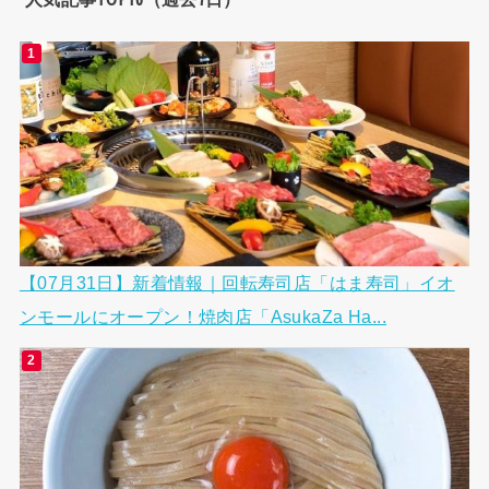
【07月31日】新着情報｜回転寿司店「はま寿司」イオ
ンモールにオープン！焼肉店「AsukaZa Ha...