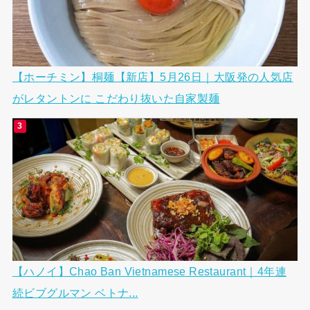
【ホーチミン】桐麺【新店】5月26日｜大阪発の人気店
がレタントンに こだわり抜いた自家製麺
【ハノイ】Chao Ban Vietnamese Restaurant｜4年連
続ビブグルマン ベトナ...