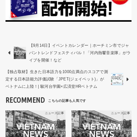
【9月14日】イベントカレンダー｜ホーチミン市でジャ
パントレンドフェスティバル！「河内熱饗音楽隊」がラ
イブを開催！など
【独占取材】生きた日本語力を1000点満点のスコアで測
定する日本語能力評価試験「JPET(ジェイペット)」が
ベトナムに上陸！| 駿河台学園×広済堂HRベトナム
RECOMMEND
ニュース記事
ニュース記事