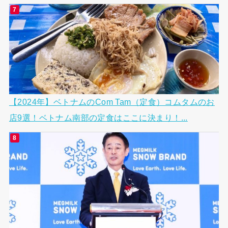
【2024年】ベトナムのCom Tam（定食）コムタムのお
店9選！ベトナム南部の定食はここに決まり！...