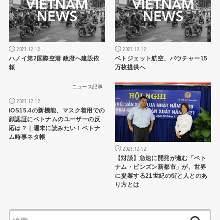
2023.12.12
2023.12.12
ハノイ第2国際空港 政府へ建設依
ベトジェット航空、バウチャー15
頼
万枚提供へ
ニュース記事
ニュース記事
2023.12.12
iOS15.4の新機能、マスク着用での
顔認証にベトナムのユーザーの反
応は？｜週末に読みたい！ベトナ
ム時事ネタ帳
2023.12.12
【対談】急速に開発が進む「ベト
ナム・ビンズン新都市」が、世界
に提案する21世紀の街と人とのあ
り方とは
検