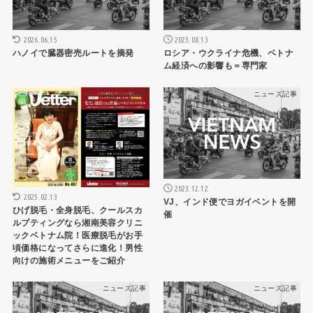
2026.06.15
2023.08.13
ハノイで臓器密売ルートを摘発
ロシア・ウクライナ危機、ベトナ
ム経済への影響も＝専門家
ニュース記事
ニュース記事
2023.12.12
2025.02.13
VJ、インド便でヨガイベントを開
ひげ脱毛・全身脱毛、クールスカ
催
ルプティングなら湘南美容クリニ
ックベトナム院！医療脱毛がお手
頃価格になってさらに進化！男性
向けの施術メニューをご紹介
ニュース記事
ニュース記事