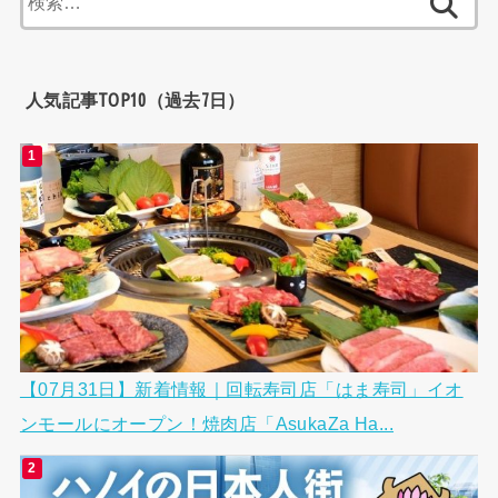
索:
人気記事TOP10（過去7日）
【07月31日】新着情報｜回転寿司店「はま寿司」イオ
ンモールにオープン！焼肉店「AsukaZa Ha...