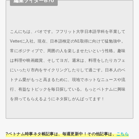
編集ライターB?o
こんにちは、バオです。フフリット大学日本語学科を卒業して
Vetterに入社。現在、日本語検定のN1取得に向けて猛勉強中。
常にポジティブで、周囲の人を楽しませたいという性格。趣味
は料理や映画鑑賞、そしてヨガ。週末は、料理をしたりカフェ
にいったり市内をサイクリングしたりして過ごす。日本人のベ
トナム愛がもっと高まるために、現地でホットなニュースや流
行、有益なトピックを毎日探している。もっとベトナムに興味
を持ってもらえるようにネタ探しがんばってます！
?ベトナム時事ネタ帳記事は、毎週更新中！その他記事は、
こちら