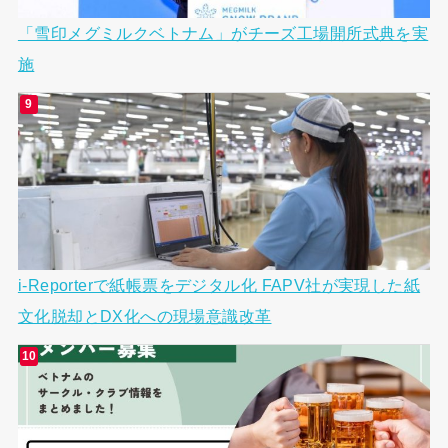
「雪印メグミルクベトナム」がチーズ工場開所式典を実
施
i-Reporterで紙帳票をデジタル化 FAPV社が実現した紙
文化脱却とDX化への現場意識改革