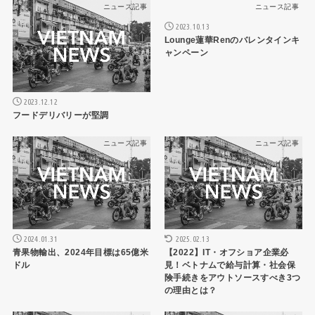
ニュース記事
ニュース記事
2023.10.13
Lounge蓮華Renのバレンタインキ
ャンペーン
2023.12.12
フードデリバリーが堅調
ニュース記事
ニュース記事
2024.01.31
2025.02.13
青果物輸出、2024年目標は65億米
【2022】IT・オフショア企業必
ドル
見！ベトナムで給与計算・社会保
険手続きをアウトソースすべき3つ
の理由とは？