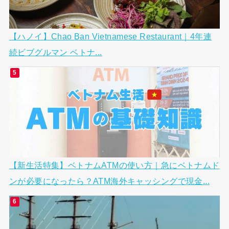
【ハノイ】Chao Ban Vietnamese Restaurant｜4年連
続ビブグルマン ベトナ...
【新生活特集】ベトナムATMの使い方｜急にベトナムド
ンが必要になったら？ATM海外キャッシングで現金...