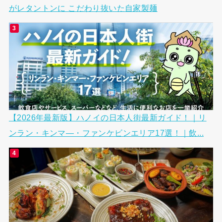
がレタントンに こだわり抜いた自家製麺
【2026年最新版】ハノイの日本人街最新ガイド！｜リ
ンラン・キンマ―・ファンケビンエリア17選！｜飲...