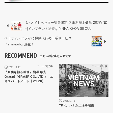
【ハノイ】ベッター読者限定で 歯科基本健診 20万VND
～|インプラント治療ならNHA KHOA SEOUL
ベトナム・ハノイに掃除代行の日系サービス
「sharejob」誕生！
RECOMMEND
ニュース記事
ニュース記事
2023.12.12
『真実を語る義務』熊澤 琢光
Grasp!（GRASP CO., LTD.） | エ
キスパートノート【Vol.20】
2023.12.12
YKK、ハナム工場を増築