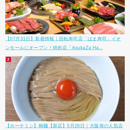
【07月31日】新着情報｜回転寿司店「はま寿司」イオ
ンモールにオープン！焼肉店「AsukaZa Ha...
【ホーチミン】桐麺【新店】5月26日｜大阪発の人気店