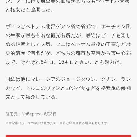
ン、フエに行く航空券の価格がどちらも520米ドル未満
と格安だと強調した。
ヴィンはベトナム北部ゲアン省の省都で、ホーチミン氏
の生家が最も有名な観光名所だが、最近はビーチも楽し
める場所として人気。フエはベトナム最後の王室など歴
史的遺産で有名だが、どちらの都市も空港から市中心部
まで、それぞれ8キロ、15キロと近いことも魅力だ。
同紙は他にマレーシアのジョージタウン、クチン、ラン
カウイ、トルコのヴァンとガジパサなどを格安旅の候補
先として紹介している。
引用元：VnExpress 8月2日
※本記事はソースの翻訳情報のため、内容が変更される場合もあります。